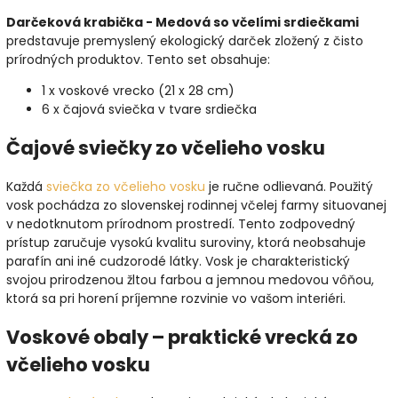
Darčeková krabička - Medová so včelími srdiečkami
predstavuje premyslený ekologický darček zložený z čisto
prírodných produktov. Tento set obsahuje:
1 x voskové vrecko (21 x 28 cm)
6 x čajová sviečka v tvare srdiečka
Čajové sviečky zo včelieho vosku
Každá
sviečka zo včelieho vosku
je ručne odlievaná. Použitý
vosk pochádza zo slovenskej rodinnej včelej farmy situovanej
v nedotknutom prírodnom prostredí. Tento zodpovedný
prístup zaručuje vysokú kvalitu suroviny, ktorá neobsahuje
parafín ani iné cudzorodé látky. Vosk je charakteristický
svojou prirodzenou žltou farbou a jemnou medovou vôňou,
ktorá sa pri horení príjemne rozvinie vo vašom interiéri.
Voskové obaly – praktické vrecká zo
včelieho vosku