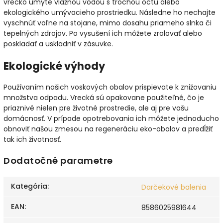
vrecko umyte vlažnou vodou s trochou octu alebo
ekologického umývacieho prostriedku. Následne ho nechajte
vyschnúť voľne na stojane, mimo dosahu priameho slnka či
tepelných zdrojov. Po vysušení ich môžete zrolovať alebo
poskladať a uskladniť v zásuvke.
Ekologické výhody
Používaním našich voskových obalov prispievate k znižovaniu
množstva odpadu. Vrecká sú opakovane použiteľné, čo je
priaznivé nielen pre životné prostredie, ale aj pre vašu
domácnosť. V prípade opotrebovania ich môžete jednoducho
obnoviť našou zmesou na regeneráciu eko-obalov a predĺžiť
tak ich životnosť.
Dodatočné parametre
Kategória
:
Darčekové balenia
EAN
:
8586025981644