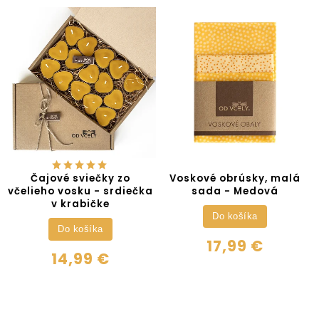
Čajové sviečky zo
Voskové obrúsky, malá
včelieho vosku - srdiečka
sada - Medová
v krabičke
Do košíka
Do košíka
17,99 €
14,99 €