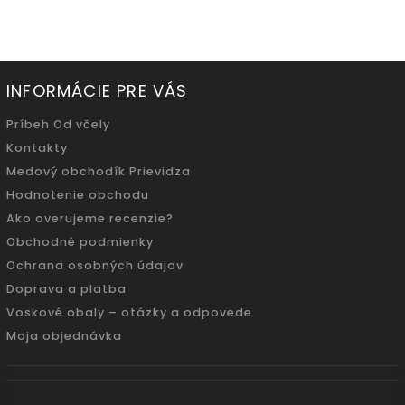
INFORMÁCIE PRE VÁS
Príbeh Od včely
Kontakty
Medový obchodík Prievidza
Hodnotenie obchodu
Ako overujeme recenzie?
Obchodné podmienky
Ochrana osobných údajov
Doprava a platba
Voskové obaly – otázky a odpovede
Moja objednávka