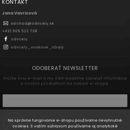
KONTAKT
Jana Vavricová
obchod
@
odvcely.sk
+421 905 522 738
odvcely
odvcely_voskove_obaly
ODOBERAŤ NEWSLETTER
Vložte svoj e-mail a my Vám budeme zasielať informácie
o nových produktoch na našom e-shope.
Vložením e-mailu súhlasíte s
podmienkami ochrany osobných údajov
Na správne fungovanie e-shopu používame nevyhnutné
cookies. S vaším súhlasom používame aj analytické