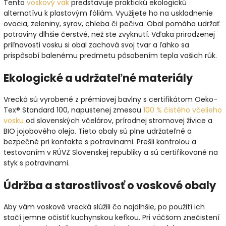
Tento
voskový vak
predstavuje praktickú ekologickú
alternatívu k plastovým fóliám. Využijete ho na uskladnenie
ovocia, zeleniny, syrov, chleba či pečiva. Obal pomáha udržať
potraviny dlhšie čerstvé, než ste zvyknutí. Vďaka prirodzenej
priľnavosti vosku si obal zachová svoj tvar a ľahko sa
prispôsobí balenému predmetu pôsobením tepla vašich rúk.
Ekologické a udržateľné materiály
Vrecká sú vyrobené z prémiovej bavlny s certifikátom Oeko-
Tex® Standard 100, napustenej zmesou
100 % čistého včelieho
vosku
od slovenských včelárov, prírodnej stromovej živice a
BIO jojobového oleja. Tieto obaly sú plne udržateľné a
bezpečné pri kontakte s potravinami. Prešli kontrolou a
testovaním v RÚVZ Slovenskej republiky a sú certifikované na
styk s potravinami.
Údržba a starostlivosť o voskové obaly
Aby vám voskové vrecká slúžili čo najdlhšie, po použití ich
stačí jemne očistiť kuchynskou kefkou. Pri väčšom znečistení