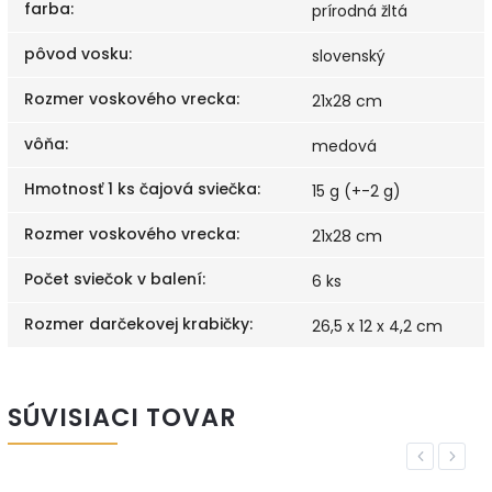
farba
:
prírodná žltá
pôvod vosku
:
slovenský
Rozmer voskového vrecka
:
21x28 cm
vôňa
:
medová
Hmotnosť 1 ks čajová sviečka
:
15 g (+-2 g)
Rozmer voskového vrecka
:
21x28 cm
Počet sviečok v balení
:
6 ks
Rozmer darčekovej krabičky
:
26,5 x 12 x 4,2 cm
SÚVISIACI TOVAR
Previous
Next