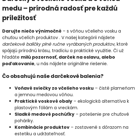
medu – prírodná radosť pre každú
príležitosť
Darujte niečo výnimočné
– s vôňou včelieho vosku a
chuťou včelích produktov . V našej kategórii nájdete
darčekové balíčky plné ručne vyrábaných produktov
, ktoré
spájajú prírodnú krásu, tradíciu a praktické využitie. Či už
hľadáte
milú pozornosť, darček na oslavu, alebo
poďakovanie
, u nás nájdete originálne riešenie.
Čo obsahujú naše darčekové balenia?
Voňavé sviečky zo včelieho vosku
– čisté plameňom
a jemnou medovou vôňou.
Praktické voskové obaly
– ekologická alternatíva k
plastovým fóliám a vreckám.
Sladké medové pochúťky
– potešenie pre chuťové
poháriky.
Kombinácie produktov
– zostavené s dôrazom na
estetiku a udržateľnosť.