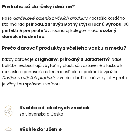
Pre koho sú darčeky ideálne?
Naše
darčekové balenia z včelích produktov
potešia každého,
kto má rád
prírodu, zdravý životný štýl a ručnú výrobu
. Sú
perfektné pre priateľov, rodinu aj kolegov – ako
osobný
darček s hodnotou
.
Prečo darovať produkty z včelieho vosku a medu?
Každý darček je
originálny, prírodný a udržateľný
. Naše
balíčky neobsahujú zbytočný plast, sú zostavené s láskou k
remeslu a prinášajú nielen radosť, ale aj praktické využitie.
Darček zo včelích produktov
vonia, chutí a má zmysel – preto
je vždy tou správnou voľbou.
Kvalita od lokálnych značiek
zo Slovenska a Česka
Rýchle doručenie