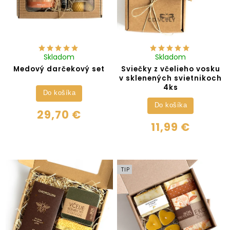
Skladom
Skladom
Medový darčekový set
Sviečky z včelieho vosku
v sklenených svietnikoch
4ks
Do košíka
Do košíka
29,70 €
11,99 €
TIP