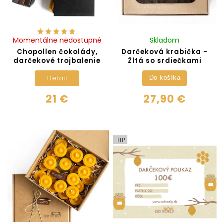
Momentálne nedostupné
Skladom
Chopollen čokolády,
Darčeková krabička -
darčekové trojbalenie
Žltá so srdiečkami
Detail
Do košíka
21 €
27,90 €
TIP