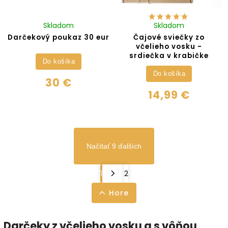
Skladom
Skladom
Darčekový poukaz 30 eur
Čajové sviečky zo
včelieho vosku -
srdiečka v krabičke
Do košíka
Do košíka
30 €
14,99 €
Načítať 9 ďalších
1
2
Hore
Darčeky z včelieho vosku a s vôňou