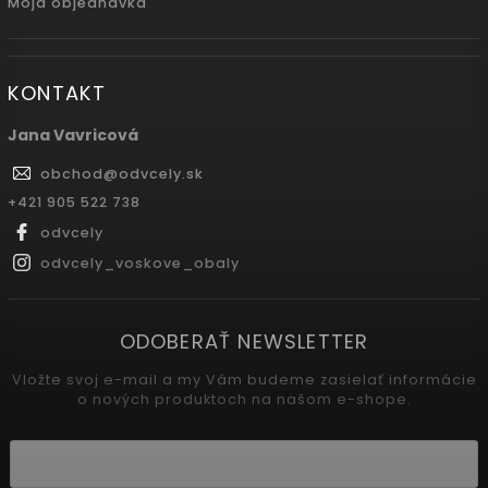
Moja objednávka
KONTAKT
Jana Vavricová
obchod
@
odvcely.sk
+421 905 522 738
odvcely
odvcely_voskove_obaly
ODOBERAŤ NEWSLETTER
Vložte svoj e-mail a my Vám budeme zasielať informácie
o nových produktoch na našom e-shope.