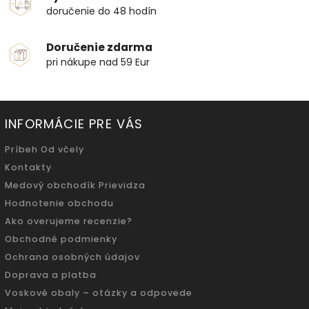
doručenie do 48 hodín
Doručenie zdarma
pri nákupe nad 59 Eur
INFORMÁCIE PRE VÁS
Príbeh Od včely
Kontakty
Medový obchodík Prievidza
Hodnotenie obchodu
Ako overujeme recenzie?
Obchodné podmienky
Ochrana osobných údajov
Doprava a platba
Voskové obaly – otázky a odpovede