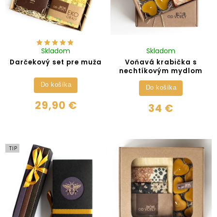
Skladom
Skladom
Darčekový set pre muža
Voňavá krabička s
nechtíkovým mydlom
Do košíka
Do košíka
29,90 €
34 €
TIP