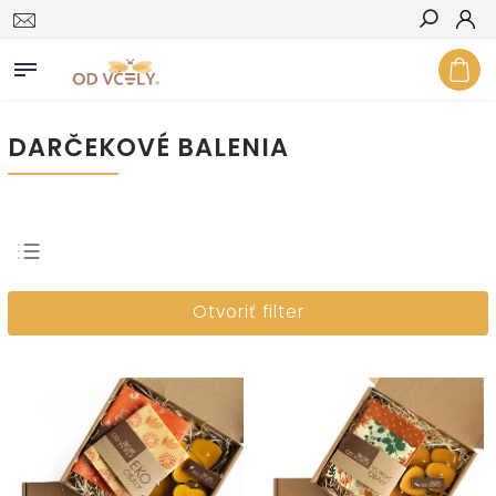
Hľadať
DARČEKOVÉ BALENIA
Najpredávanejšie
Otvoriť filter
Najlacnejšie
Najdrahšie
Abecedne