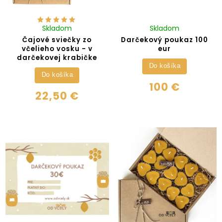
Skladom
Skladom
Čajové sviečky zo
Darčekový poukaz 100
včelieho vosku - v
eur
darčekovej krabičke
Do košíka
Do košíka
100 €
22,50 €