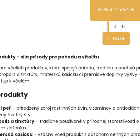
Načítať 12 ďalších
1
5
Hore
odukty – sila prírody pre pohodu a vitalitu
ro včelích produktov, ktoré spájajú prírodu, tradíciu a poctivú
 propolis a tinktúry, materskú kašičku či prémiové doplnky výživy
stup k včelám.
produkty
í peľ
– prirodzený zdroj rastlinných živín, vitamínov a antioxid
vny životný štýl.
olis a tinktúry
– tradične používané v prírodnej starostlivosti 
ým zložením.
erská kašička
– vzácny včelí produkt s obsahom cenných prírod