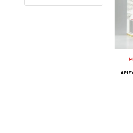
M
APIF