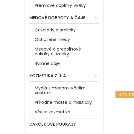
Prémiové doplnky výživy
MEDOVÉ DOBROTY A ČAJE
Čokolády a pralinky
Ochutené medy
Medové a propolisové
cukríky a lízanky
Bylinné čaje
KOZMETIKA Z ÚĽA
Mydlá s medom, včelím
voskom
NOVIN
Prírodné maste a mastičky
Včelia kozmetika
DARČEKOVÉ POUKAZY