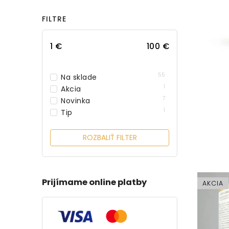
FILTRE
1
€
100
€
55
Na sklade
1
Akcia
7
Novinka
1
Tip
ROZBALIŤ FILTER
Prijímame online platby
AKCIA