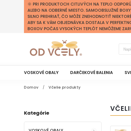
🌞 PRI PRODUKTOCH CITLIVÝCH NA TEPLO ODPOR
ALEBO NA ODBERNÉ MIESTO. SAMOOBSLUŽNÉ BOX
SILNO PREHRIAŤ, ČO MÔŽE ZNEHODNOTIŤ NIEKTOR
ABY SA K VÁM OBJEDNÁVKA DOSTALA V PERFEKTN
BOXOV POČAS VYSOKÝCH TEPLÔT NEMÔŽEME ZARUČ
VOSKOVÉ OBALY
DARČEKOVÉ BALENIA
SV
Domov
/
Včelie produkty
VČEL
Kategórie
VOSKOVÉ OBALY