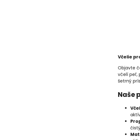
Včelie pr
Objavte ča
včelí peľ,
šetrný prí
Naše 
Včel
aktí
Prop
čist
Mat