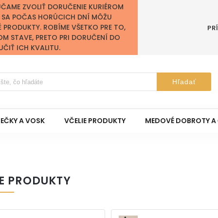
ÚČAME ZVOLIŤ DORUČENIE KURIÉROM
Y SA POČAS HORÚCICH DNÍ MÔŽU
É PRODUKTY. ROBÍME VŠETKO PRE TO,
PR
OM STAVE, PRETO PRI DORUČENÍ DO
IŤ ICH KVALITU.
Hľadať
IEČKY A VOSK
VČELIE PRODUKTY
MEDOVÉ DOBROTY A 
IE PRODUKTY