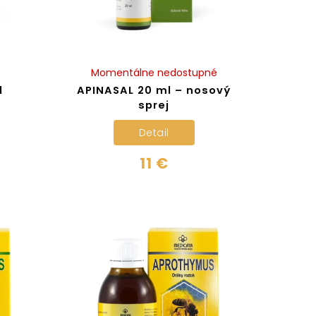
Momentálne nedostupné
l
APINASAL 20 ml – nosový
sprej
Detail
11 €