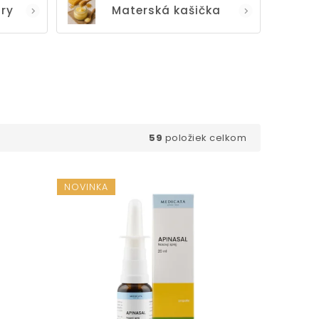
úry
Materská kašička
59
položiek celkom
NOVINKA