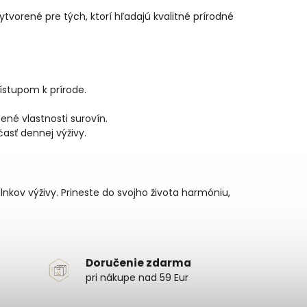
tvorené pre tých, ktorí hľadajú kvalitné prírodné
stupom k prírode.
né vlastnosti surovín.
časť dennej výživy.
lnkov výživy. Prineste do svojho života harmóniu,
Doručenie zdarma
pri nákupe nad 59 Eur