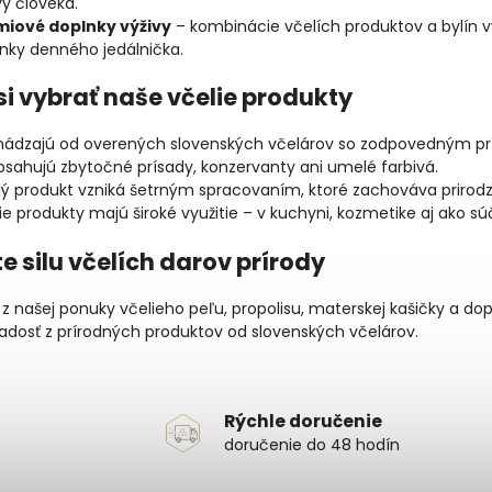
vy človeka.
miové doplnky výživy
– kombinácie včelích produktov a bylín vy
nky denného jedálnička.
si vybrať naše včelie produkty
ádzajú od overených slovenských včelárov so zodpovedným prí
sahujú zbytočné prísady, konzervanty ani umelé farbivá.
ý produkt vzniká šetrným spracovaním, ktoré zachováva prirodze
ie produkty majú široké využitie – v kuchyni, kozmetike aj ako sú
e silu včelích darov prírody
 z našej ponuky včelieho peľu, propolisu, materskej kašičky a dop
 radosť z prírodných produktov od slovenských včelárov.
Rýchle doručenie
doručenie do 48 hodín