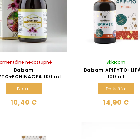
omentálne nedostupné
Skladom
Balzam
Balzam APIFYTO+LIP
YTO+ECHINACEA 100 ml
100 ml
Detail
Do košíka
10,40 €
14,90 €