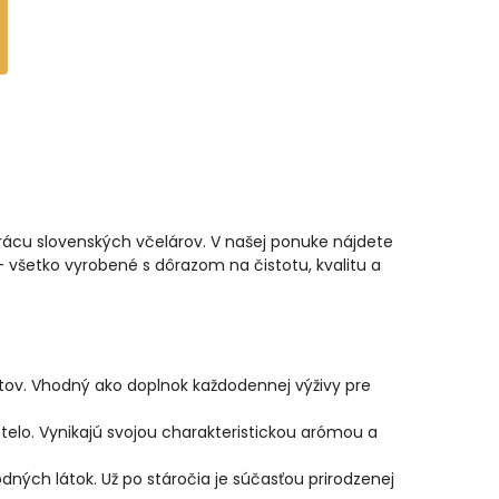
 prácu slovenských včelárov. V našej ponuke nájdete
 – všetko vyrobené s dôrazom na čistotu, kvalitu a
antov. Vhodný ako doplnok každodennej výživy pre
o telo. Vynikajú svojou charakteristickou arómou a
ných látok. Už po stáročia je súčasťou prirodzenej