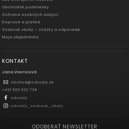
Obchodné podmienky
Ochrana osobných údajov
Doprava a platba
Voskové obaly – otázky a odpovede
Moja objednávka
KONTAKT
Jana Vavricová
obchod
@
odvcely.sk
+421 905 522 738
odvcely
odvcely_voskove_obaly
ODOBERAŤ NEWSLETTER