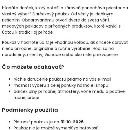
Hľadáte darček, ktorý poteší a zároveň ponecháva priestor na
vlastný výber? Darčekový poukaz Od včely je ideálnym
riešením. Obdarovanému otvorí dvere do sveta vôní,
medových pokladov a prírodných produktov, ktoré vznikli s
úctou k tradícii aj prírode.
Poukaz v hodnote 50 € je vhodnou voľbou, ak chcete darovať
niečo prírodné, originálne a ručne vyrobené. Hodí sa na
narodeniny, meniny, Vianoce alebo ako milé prekvapenie.
Čo môžete očakávať?
rýchle doručenie poukazu priamo na váš e-mail
možnosť výberu z celej ponuky nášho e-shopu
darček plný prírodnej atmosféry, vône medu a poctivej
ručnej práce
Podmienky použitia
Platnosť poukazu je do
31. 10. 2026
.
Poukaz nie je možné vymeniť za hotovosť.