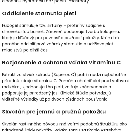
dlhodobú hydratáciu bez pocitu mastnoty.
Oddialenie starnutia pleti
Fucogel stimuluje tzv. sirtuíny – proteíny spájané s
dlhovekosťou buniek. Zároveň podporuje tvorbu kolagénu,
ktorý je kľúčový pre pevnosť a pružnosť pokožky. Krém tak
pomáha oddialiť prvé známky starnutia a udržiava pleť
mladistvú po dlhší čas.
Rozjasnenie a ochrana vďaka vitamínu C
Extrakt zo sliviek kakadu (Superox C) patrí medzi najbohatšie
prírodné zdroje vitamínu C. Pomáha chrániť pleť pred voľnými
radikálmi, zjednocuje tón pleti, znižuje začervenanie a
podporuje jej prirodzený jas. Klinické štúdie potvrdzujú
viditeľné výsledky už po dvoch týždňoch používania.
Skvalán pre jemnú a pružnú pokožku
Skvalán rastlinného pôvodu má veľmi podobnú štruktúru ako
prirodzené lipidy pokožky. Vďaka tomu sa rýchlo vstrebáva,