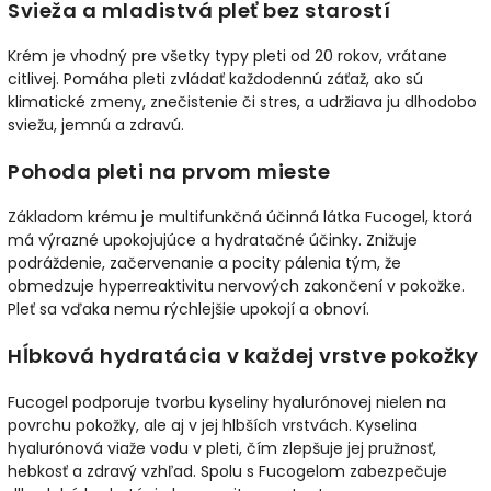
Svieža a mladistvá pleť bez starostí
Krém je vhodný pre všetky typy pleti od 20 rokov, vrátane
citlivej. Pomáha pleti zvládať každodennú záťaž, ako sú
klimatické zmeny, znečistenie či stres, a udržiava ju dlhodobo
sviežu, jemnú a zdravú.
Pohoda pleti na prvom mieste
Základom krému je multifunkčná účinná látka Fucogel, ktorá
má výrazné upokojujúce a hydratačné účinky. Znižuje
podráždenie, začervenanie a pocity pálenia tým, že
obmedzuje hyperreaktivitu nervových zakončení v pokožke.
Pleť sa vďaka nemu rýchlejšie upokojí a obnoví.
Hĺbková hydratácia v každej vrstve pokožky
Fucogel podporuje tvorbu kyseliny hyalurónovej nielen na
povrchu pokožky, ale aj v jej hlbších vrstvách. Kyselina
hyalurónová viaže vodu v pleti, čím zlepšuje jej pružnosť,
hebkosť a zdravý vzhľad. Spolu s Fucogelom zabezpečuje