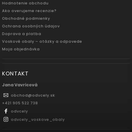
Hodnotenie obchodu
Ako overujeme recenzie?
Obchodné podmienky
Ochrana osobných údajov
Doprava a platba
Voskové obaly – otázky a odpovede
Moja objednávka
KONTAKT
Jana Vavricová
obchod
@
odvcely.sk
+421 905 522 738
odvcely
odvcely_voskove_obaly