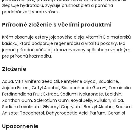
zlepšuje hydratáciu, zvyšuje pružnosť pleti a pomáha
predchádzať tvorbe vrások.
Prírodné zloženie s včelími produktmi
Krém obsahuje estery jojobového oleja, vitamín E a materskú
kašičku, ktorá podporuje regeneráciu a vitalitu pokožky. Má
jemnú prírodnú vôňu a je konzervovaný spôsobom vhodným
pre prírodnú kozmetiku.
Zloženie
Aqua, Vitis Vinifera Seed Oil, Pentylene Glycol, Squalane,
Jojoba Esters, Cetyl Alcohol, Biosaccharide Gum-1, Terminalia
Ferdinandiana Fruit Extract, Sodium Hyaluronate, Lecithin,
Xanthan Gum, Sclerotium Gum, Royal Jelly, Pullulan, Silica,
Sodium Levulinate, Glyceryl Caprylate, Benzyl Alcohol, Sodium
Anisate, Tocopherol, Dehydroacetic Acid, Parfum, Geraniol
Upozornenie