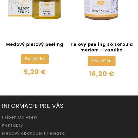
edový pleťový peeling
Telový peeling so soľou a
Pl
medom – vanilka
Do košíka
Do košíka
9,20 €
16,20 €
INFORMÁCIE PRE VÁS
Príbeh Od včely
Kontakty
Medový obchodík Prievidza