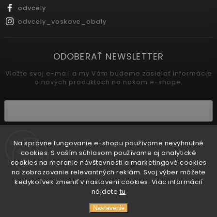
odvcely
odvcely_voskove_obaly
ODOBERAŤ NEWSLETTER
Vložte svoj e-mail a my Vám budeme zasielať informácie
o nových produktoch na našom e-shope.
Vložením e-mailu súhlasíte s
podmienkami ochrany osobných údajov
Na správne fungovanie e-shopu používame nevyhnutné
cookies. S vaším súhlasom používame aj analytické
Prihlásiť sa
cookies na meranie návštevnosti a marketingové cookies
na zobrazovanie relevantných reklám. Svoj výber môžete
kedykoľvek zmeniť v nastavení cookies. Viac informácií
nájdete
tu
🌞 Pri produktoch citlivých na teplo odporúčame
zvoliť doručenie KURIÉROM alebo na ODBERNÉ
Copyright 2026
Od včely
. Všetky práva vyhradené.
Nastavenie
MIESTO. Samoobslužné boxy sa počas horúcich dní
môžu silno prehriať, čo môže znehodnotiť niektoré