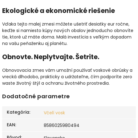
Ekologické a ekonomické riešenie
Vďaka tejto malej zmesi môžete ušetriť desiatky eur ročne,
keďže si namiesto kúpy nových obalov jednoducho obnovíte
tie, ktoré už máte doma. Malá investícia s veľkým dopadom
na vašu peňaženku aj planétu.
Obnovte. Neplytvajte. Šetrite.
Obnovovacia zmes vám umožní používať voskové obrúsky a
vrecká dlhodobo, prakticky a udržateľne, čím podporíte zero
waste životný štýl a ochranu životného prostredia.
Dodatočné parametre
Kategória
:
Včelí vosk
EAN
:
8586025980494
Pôvod
:
Slovensko