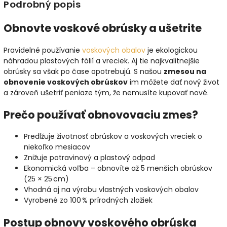
Podrobný popis
Obnovte voskové obrúsky a ušetrite
Pravidelné používanie
voskových obalov
je ekologickou
náhradou plastových fólií a vreciek. Aj tie najkvalitnejšie
obrúsky sa však po čase opotrebujú. S našou
zmesou na
obnovenie voskových obrúskov
im môžete dať nový život
a zároveň ušetriť peniaze tým, že nemusíte kupovať nové.
Prečo používať obnovovaciu zmes?
Predlžuje životnosť obrúskov a voskových vreciek o
niekoľko mesiacov
Znižuje potravinový a plastový odpad
Ekonomická voľba – obnovíte až 5 menších obrúskov
(25 × 25 cm)
Vhodná aj na výrobu vlastných voskových obalov
Vyrobené zo 100 % prírodných zložiek
Postup obnovy voskového obrúska