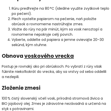
Rúru predhrejte na 80 °C (ideálne využite zvyškové teplo
po pečení).
Plech vystelte papierom na pečenie, naň položte
obrúsok a rovnomerne nastrúhajte zmes.
Vložte do rúry na pár minút, kým sa vosk neroztopí a
rovnomerne nepokryje celý povrch.
Vyberte, oddelte od papiera a jemne ovievajte 20–30
sekúnd, kým stuhne.
Obnova
voskového vrecka
Postup je rovnaký ako pri obrúskoch. Po vybratí z rúry však
fúknite niekoľkokrát do vrecka, aby sa vrstvy od seba oddelili
a nezlepili.
Zloženie zmesi
100 % čistý slovenský včelí vosk, prírodná stromová živica a
BIO jojobový olej. Zmes je zdravotne nezávadná a určená na
styk s potravinami.