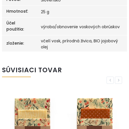
Hmotnosť
:
25 g
Účel
výroba/obnovenie voskových obrúskov
použitia
:
včelí vosk, prírodná živica, BIO jojobový
zloženie
:
olej
SÚVISIACI TOVAR
Previous
Next