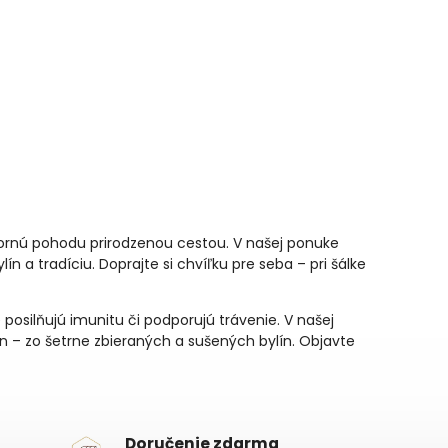
tornú pohodu prirodzenou cestou. V našej ponuke
lín a tradíciu. Doprajte si chvíľku pre seba – pri šálke
 posilňujú imunitu či podporujú trávenie. V našej
ín
– zo šetrne zbieraných a sušených bylín. Objavte
Doručenie zdarma