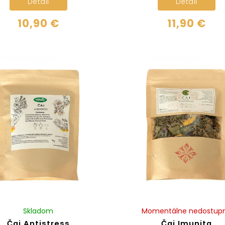
Detail
Detail
10,90 €
11,90 €
Skladom
Momentálne nedostup
Čaj Antistress
Čaj Imunita