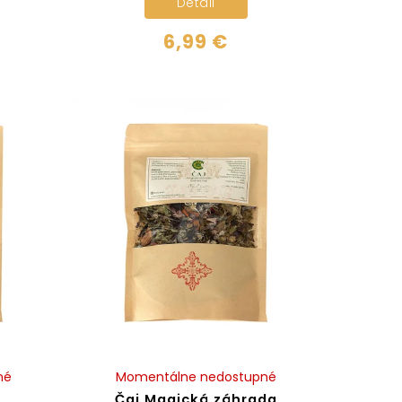
Detail
6,99 €
né
Momentálne nedostupné
Čaj Magická záhrada