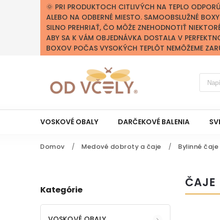
🌞 PRI PRODUKTOCH CITLIVÝCH NA TEPLO ODPOR
ALEBO NA ODBERNÉ MIESTO. SAMOOBSLUŽNÉ BOX
SILNO PREHRIAŤ, ČO MÔŽE ZNEHODNOTIŤ NIEKTOR
ABY SA K VÁM OBJEDNÁVKA DOSTALA V PERFEKTN
BOXOV POČAS VYSOKÝCH TEPLÔT NEMÔŽEME ZARUČ
VOSKOVÉ OBALY
DARČEKOVÉ BALENIA
SV
Domov
/
Medové dobroty a čaje
/
Bylinné čaje
ČAJE
Kategórie
VOSKOVÉ OBALY