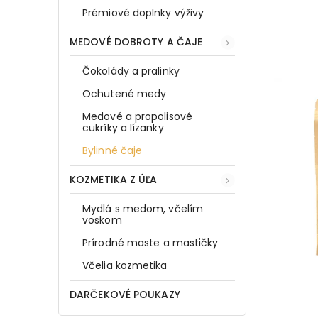
Prémiové doplnky výživy
MEDOVÉ DOBROTY A ČAJE
Čokolády a pralinky
Ochutené medy
Medové a propolisové
cukríky a lízanky
Bylinné čaje
KOZMETIKA Z ÚĽA
Mydlá s medom, včelím
voskom
Prírodné maste a mastičky
Včelia kozmetika
DARČEKOVÉ POUKAZY