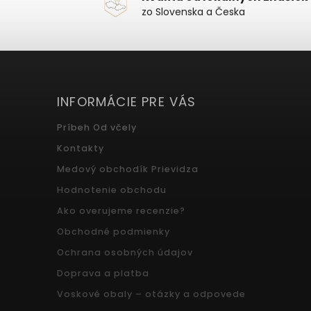
zo Slovenska a Česka
INFORMÁCIE PRE VÁS
Príbeh Od včely
Kontakty
Medový obchodík Prievidza
Hodnotenie obchodu
Ako overujeme recenzie?
Obchodné podmienky
Ochrana osobných údajov
Doprava a platba
Voskové obaly – otázky a odpovede