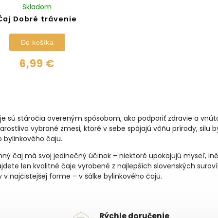
Skladom
Čaj Dobré trávenie
Do košíka
6,99 €
aje sú stáročia overeným spôsobom, ako podporiť zdravie a vnú
arostlivo vybrané zmesi, ktoré v sebe spájajú vôňu prírody, silu by
 bylinkového čaju.
nný čaj má svoj jedinečný účinok – niektoré upokojujú myseľ, iné
jdete len kvalitné čaje vyrobené z najlepších slovenských surov
dy v najčistejšej forme – v šálke bylinkového čaju.
Rýchle doručenie