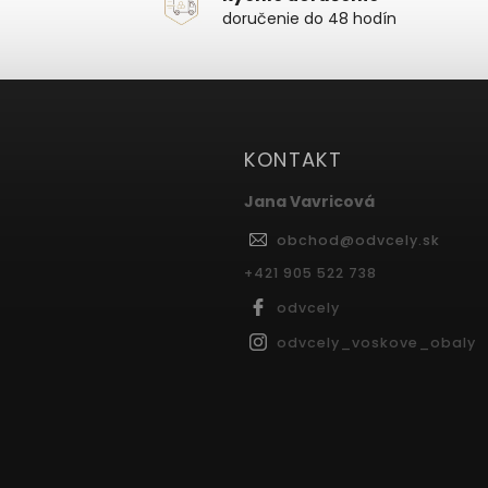
doručenie do 48 hodín
KONTAKT
Jana Vavricová
obchod
@
odvcely.sk
+421 905 522 738
odvcely
odvcely_voskove_obaly