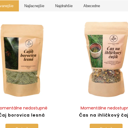
vanejšie
Najlacnejšie
Najdrahšie
Abecedne
omentálne nedostupné
Momentálne nedostup
Čaj borovica lesná
Čas na ihličkový ča