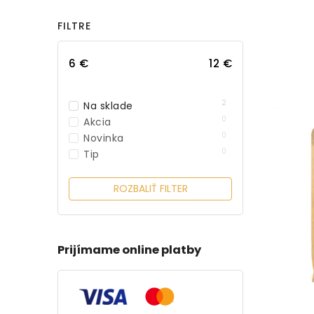
FILTRE
6
€
12
€
2
Na sklade
0
Akcia
0
Novinka
0
Tip
ROZBALIŤ FILTER
Prijímame online platby