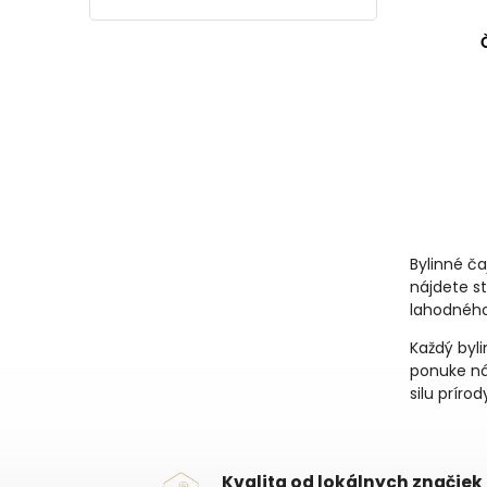
Bylinné č
nájdete st
lahodného
Každý byli
ponuke ná
silu príro
Kvalita od lokálnych značiek