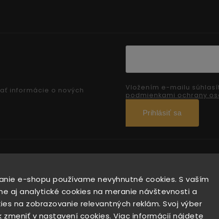
Vložením e-mailu súhlasí
ať informácie o nových
podmienkami ochrany os
Prihlásiť sa
anie e-shopu používame nevyhnutné cookies. S vaším
e aj analytické cookies na meranie návštevnosti a
Copyright 2026
Od včely
. Všetky práva vyhradené.
es na zobrazovanie relevantných reklám. Svoj výber
Upraviť nastavenie cookies
zmeniť v nastavení cookies. Viac informácií nájdete