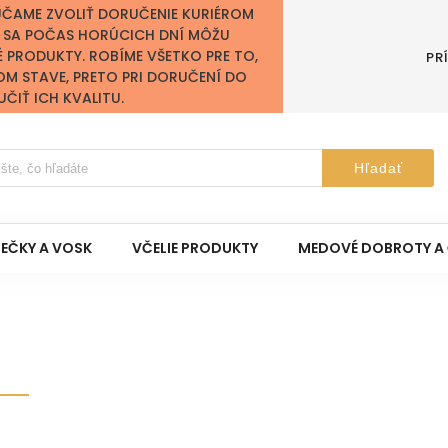
ÚČAME ZVOLIŤ DORUČENIE KURIÉROM
Y SA POČAS HORÚCICH DNÍ MÔŽU
É PRODUKTY. ROBÍME VŠETKO PRE TO,
PR
OM STAVE, PRETO PRI DORUČENÍ DO
IŤ ICH KVALITU.
Hľadať
IEČKY A VOSK
VČELIE PRODUKTY
MEDOVÉ DOBROTY A 