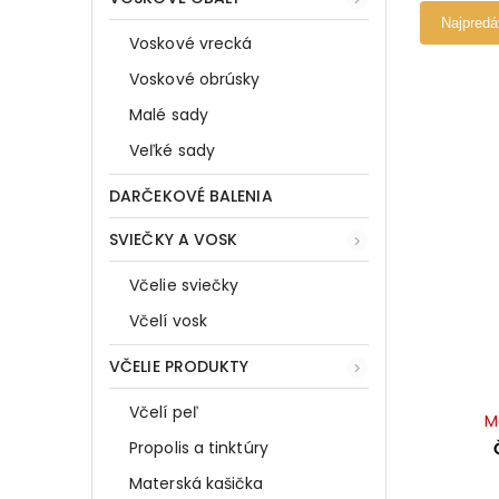
Najpredá
Voskové vrecká
Voskové obrúsky
Malé sady
Veľké sady
DARČEKOVÉ BALENIA
SVIEČKY A VOSK
Včelie sviečky
Včelí vosk
VČELIE PRODUKTY
Včelí peľ
M
Propolis a tinktúry
Materská kašička