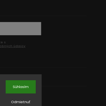
te s
obných údajov
Súhlasím
Odmietnuť