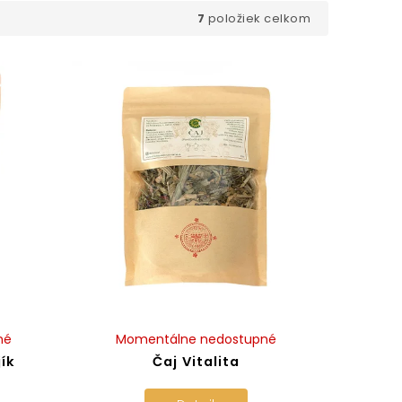
7
položiek celkom
né
Momentálne nedostupné
jík
Čaj Vitalita