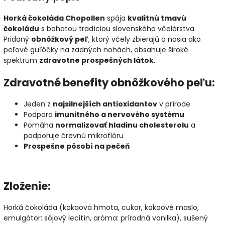
Horká čokoláda Chopollen
spája
kvalitnú tmavú
čokoládu
s bohatou tradíciou slovenského včelárstva.
Pridaný
obnôžkový peľ
, ktorý včely zbierajú a nosia ako
peľové guľôčky na zadných nohách, obsahuje široké
spektrum
zdravotne prospešných látok
.
Zdravotné benefity obnôžkového peľu:
Jeden z
najsilnejších antioxidantov
v prírode
Podpora
imunitného a nervového systému
Pomáha
normalizovať hladinu cholesterolu
a
podporuje črevnú mikroflóru
Prospešne pôsobí na pečeň
Zloženie:
Horká čokoláda (kakaová hmota, cukor, kakaové maslo,
emulgátor: sójový lecitín, aróma: prírodná vanilka), sušený