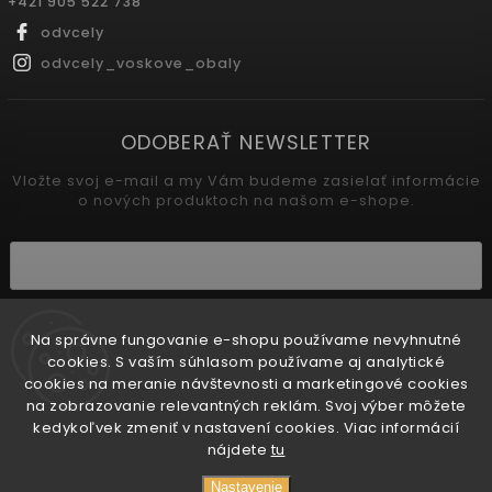
+421 905 522 738
odvcely
odvcely_voskove_obaly
ODOBERAŤ NEWSLETTER
Vložte svoj e-mail a my Vám budeme zasielať informácie
o nových produktoch na našom e-shope.
Vložením e-mailu súhlasíte s
podmienkami ochrany osobných údajov
Na správne fungovanie e-shopu používame nevyhnutné
cookies. S vaším súhlasom používame aj analytické
Prihlásiť sa
cookies na meranie návštevnosti a marketingové cookies
na zobrazovanie relevantných reklám. Svoj výber môžete
kedykoľvek zmeniť v nastavení cookies. Viac informácií
nájdete
tu
🌞 Pri produktoch citlivých na teplo odporúčame
zvoliť doručenie KURIÉROM alebo na ODBERNÉ
Copyright 2026
Od včely
. Všetky práva vyhradené.
Nastavenie
MIESTO. Samoobslužné boxy sa počas horúcich dní