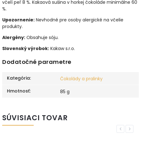
včelí peľ 8 %. Kakaová sušina v horkej čokoláde minimálne 60
%.
Upozornenie:
Nevhodné pre osoby alergické na včelie
produkty.
Alergény:
Obsahuje sóju.
Slovenský výrobok:
Kakaw s.r.o.
Dodatočné parametre
Kategória
:
Čokolády a pralinky
Hmotnosť
:
85 g
SÚVISIACI TOVAR
Previous
Next