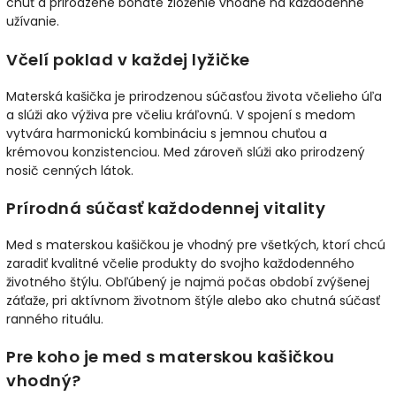
chuť a prirodzene bohaté zloženie vhodné na každodenné
užívanie.
Včelí poklad v každej lyžičke
Materská kašička je prirodzenou súčasťou života včelieho úľa
a slúži ako výživa pre včeliu kráľovnú. V spojení s medom
vytvára harmonickú kombináciu s jemnou chuťou a
krémovou konzistenciou. Med zároveň slúži ako prirodzený
nosič cenných látok.
Prírodná súčasť každodennej vitality
Med s materskou kašičkou je vhodný pre všetkých, ktorí chcú
zaradiť kvalitné včelie produkty do svojho každodenného
životného štýlu. Obľúbený je najmä počas období zvýšenej
záťaže, pri aktívnom životnom štýle alebo ako chutná súčasť
ranného rituálu.
Pre koho je med s materskou kašičkou
vhodný?