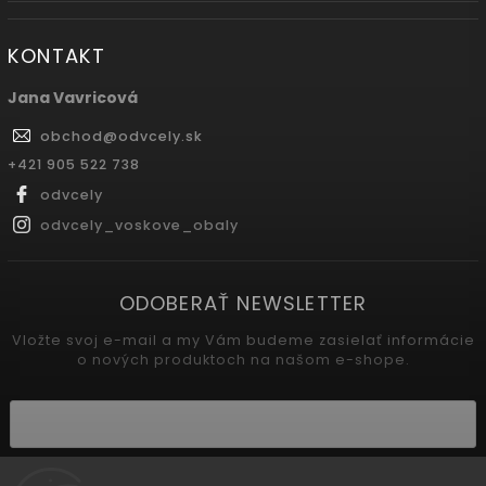
KONTAKT
Jana Vavricová
obchod
@
odvcely.sk
+421 905 522 738
odvcely
odvcely_voskove_obaly
ODOBERAŤ NEWSLETTER
Vložte svoj e-mail a my Vám budeme zasielať informácie
o nových produktoch na našom e-shope.
Vložením e-mailu súhlasíte s