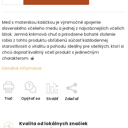
Med s materskou kašičkou je výnimočné spojenie
slovenského včelieho medu a jednej z najvzácnejších včelích
látok. Jemná krémová chuť a prirodzene bohaté zloženie
robia z tohto produktu obľúbenú súčasť každodennej
starostlivosti o vitalitu a pohodu. Ideálny pre všetkých, ktorí si
chcú dopriať kvalitný včelí produkt s jedinečným
charakterom. 🍯
Detailné informácie
Tlač
Opýtať sa
Strážiť
Zdieľať
Kvalita od lokálnych značiek