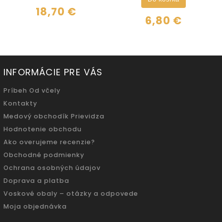
18,70 €
6,80 €
INFORMÁCIE PRE VÁS
Príbeh Od včely
Kontakty
Medový obchodík Prievidza
Hodnotenie obchodu
Ako overujeme recenzie?
Obchodné podmienky
Ochrana osobných údajov
Doprava a platba
Voskové obaly – otázky a odpovede
Moja objednávka