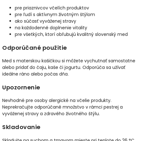
pre priaznivcov včelích produktov
pre ľudí s aktívnym životným štýlom
ako súčasť vyváženej stravy
na každodenné doplnenie vitality
pre všetkých, ktorí obľubujú kvalitný slovenský med
Odporúčané použitie
Med s materskou kašičkou si môžete vychutnať samostatne
alebo pridať do čaju, kaše či jogurtu. Odporúča sa užívať
ideálne ráno alebo počas dňa.
Upozornenie
Nevhodné pre osoby alergické na včelie produkty.
Neprekračujte odporúčané množstvo v rámci pestrej a
vyváženej stravy a zdravého životného štýlu.
Skladovanie
Skladujte na suchom a tmavom mieste pri teplote do 26 °C.