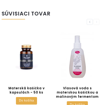
SÚVISIACI TOVAR
Previous
Next
Materská kašička v
Vlasová voda s
kapsulách - 50 ks
materskou kašičkou a
malinovým fermentom
Do košíka
Do košíka