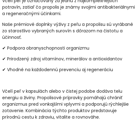
Včelí peľ je označovaný za jednu z najkomplexnejších
potravín, zatiaľ čo propolis je známy svojimi antibakteriálnymi
a regeneračnými účinkami.
Naše
prémiové doplnky výživy
z peľu a propolisu sú vyrábané
zo starostlivo vybraných surovín s dôrazom na čistotu a
účinnosť.
✔ Podpora
obranyschopnosti organizmu
✔ Prirodzený zdroj
vitamínov, minerálov a antioxidantov
✔ Vhodné na
každodennú prevenciu aj regeneráciu
Včelí peľ v kapsulách alebo v čistej podobe dodáva telu
energiu a živiny. Propolisové prípravky pomáhajú chrániť
organizmus pred vonkajšími vplyvmi a podporujú rýchlejšie
zotavenie. Kombinácia týchto produktov predstavuje
prírodnú cestu k zdraviu, vitalite a rovnováhe
.