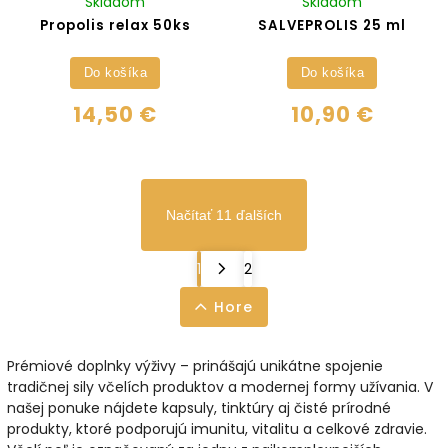
Skladom
Skladom
Propolis relax 50ks
SALVEPROLIS 25 ml
Do košíka
Do košíka
14,50 €
10,90 €
Načítať 11 ďalších
1
2
Hore
Prémiové doplnky výživy –
prinášajú unikátne spojenie
tradičnej sily včelích produktov a modernej formy užívania. V
našej ponuke nájdete kapsuly, tinktúry aj čisté prírodné
produkty, ktoré podporujú
imunitu, vitalitu a celkové zdravie
.