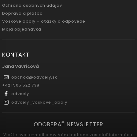
Ochrana osobných údajov
Doprava a platba
Voskové obaly – otázky a odpovede
Moja objednávka
KONTAKT
Jana Vavricová
obchod
@
odvcely.sk
+421 905 522 738
odvcely
odvcely_voskove_obaly
ODOBERAŤ NEWSLETTER
Vložte svoj e-mail a my Vám budeme zasielať informácie