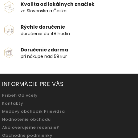
Kvalita od lokálnych značiek
zo Slovenska a Česka
Rýchle doručenie
doručenie do 48 hodín
Doručenie zdarma
pri nákupe nad 59 Eur
INFORMÁCIE PRE VÁS
Príbeh Od včely
Kontakty
Medový obchodík Prievidza
Hodnotenie obchodu
Ako overujeme recenzie?
Obchodné podmienky