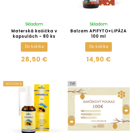
Skladom
Skladom
Materská kašička v
Balzam APIFYTO+LIPÁZA
kapsulách - 80 ks
100 ml
Do košíka
Do košíka
28,50 €
14,90 €
NOVINKA
TIP