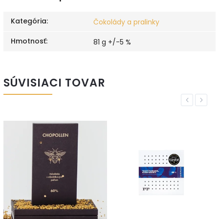
Kategória
:
Čokolády a pralinky
Hmotnosť
:
81 g +/-5 %
SÚVISIACI TOVAR
Previous
Next