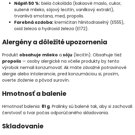
Náplň 50 %:
biela čokoláda (kakaové maslo, cukor,
sušené mlieko, sójový lecitín, vanilkový extrakt),
trvanlivá smotana, med, propolis.
Farebná ozdoba:
kremičitan hlinitodraselný (E555),
oxid železa a hydroxid železa (E172).
Alergény a dôležité upozornenia
Produkt
obsahuje
mlieko
a
sóju
(lecitín). Obsahuje tiež
propolis
— osoby alergické na včelie produkty by tento
výrobok nemali konzumovať. Ak máte závažné potravinové
alergie alebo intolerancie, pred konzumáciou si, prosím,
overte zloženie a pôvod surovín.
Hmotnosť a balenie
Hmotnosť balenia:
81 g
. Pralinky sú balené tak, aby si zachovali
čerstvosť a tvar počas odporúčaného skladovania.
Skladovanie