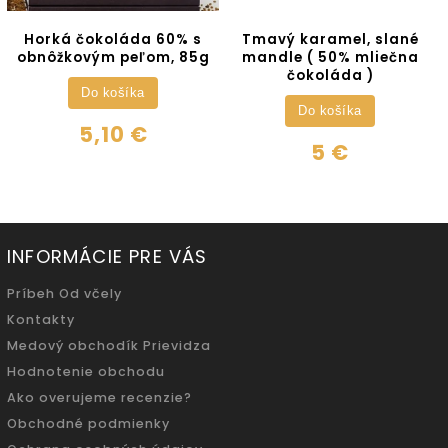
Horká čokoláda 60% s
Tmavý karamel, slané
obnôžkovým peľom, 85g
mandle ( 50% mliečna
čokoláda )
Do košíka
Do košíka
5,10 €
5 €
INFORMÁCIE PRE VÁS
Príbeh Od včely
Kontakty
Medový obchodík Prievidza
Hodnotenie obchodu
Ako overujeme recenzie?
Obchodné podmienky