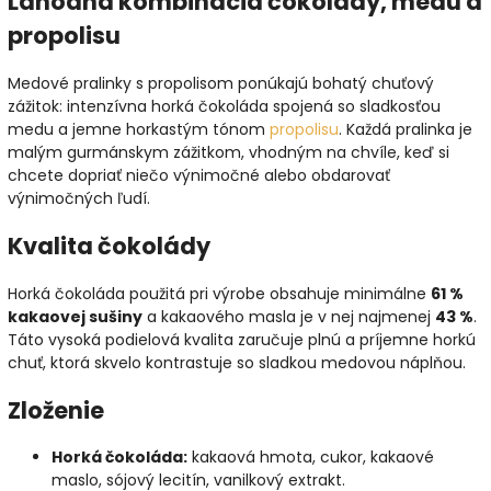
Lahodná kombinácia čokolády, medu a
propolisu
Medové pralinky s propolisom ponúkajú bohatý chuťový
zážitok: intenzívna horká čokoláda spojená so sladkosťou
medu a jemne horkastým tónom
propolisu
. Každá pralinka je
malým gurmánskym zážitkom, vhodným na chvíle, keď si
chcete dopriať niečo výnimočné alebo obdarovať
výnimočných ľudí.
Kvalita čokolády
Horká čokoláda použitá pri výrobe obsahuje minimálne
61 %
kakaovej sušiny
a kakaového masla je v nej najmenej
43 %
.
Táto vysoká podielová kvalita zaručuje plnú a príjemne horkú
chuť, ktorá skvelo kontrastuje so sladkou medovou náplňou.
Zloženie
Horká čokoláda:
kakaová hmota, cukor, kakaové
maslo, sójový lecitín, vanilkový extrakt.