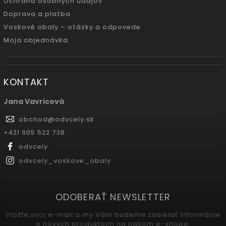
Ochrana osobných údajov
Doprava a platba
Voskové obaly – otázky a odpovede
Moja objednávka
KONTAKT
Jana Vavricová
obchod
@
odvcely.sk
+421 905 522 738
odvcely
odvcely_voskove_obaly
ODOBERAŤ NEWSLETTER
Vložte svoj e-mail a my Vám budeme zasielať informácie
o nových produktoch na našom e-shope.