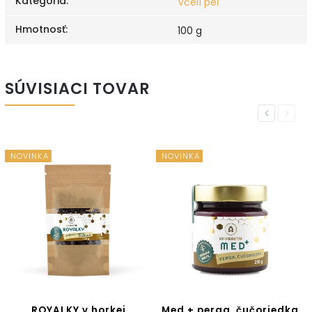
Kategória
:
Včelí peľ
Hmotnosť
:
100 g
SÚVISIACI TOVAR
Previous
Next
NOVINKA
NOVINKA
ROYALKY v horkej
Med + perga, čučoriedka