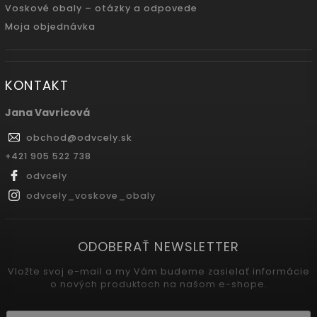
Voskové obaly – otázky a odpovede
Moja objednávka
KONTAKT
Jana Vavricová
obchod
@
odvcely.sk
+421 905 522 738
odvcely
odvcely_voskove_obaly
ODOBERAŤ NEWSLETTER
Vložte svoj e-mail a my Vám budeme zasielať informácie
o nových produktoch na našom e-shope.