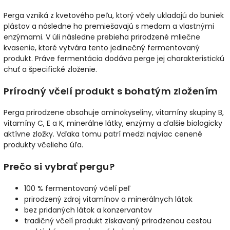
Perga vzniká z kvetového peľu, ktorý včely ukladajú do buniek
plástov a následne ho premiešavajú s medom a vlastnými
enzýmami. V úli následne prebieha prirodzené mliečne
kvasenie, ktoré vytvára tento jedinečný fermentovaný
produkt. Práve fermentácia dodáva perge jej charakteristickú
chuť a špecifické zloženie.
Prírodný včelí produkt s bohatým zložením
Perga prirodzene obsahuje aminokyseliny, vitamíny skupiny B,
vitamíny C, E a K, minerálne látky, enzýmy a ďalšie biologicky
aktívne zložky. Vďaka tomu patrí medzi najviac cenené
produkty včelieho úľa.
Prečo si vybrať pergu?
100 % fermentovaný včelí peľ
prirodzený zdroj vitamínov a minerálnych látok
bez pridaných látok a konzervantov
tradičný včelí produkt získavaný prirodzenou cestou