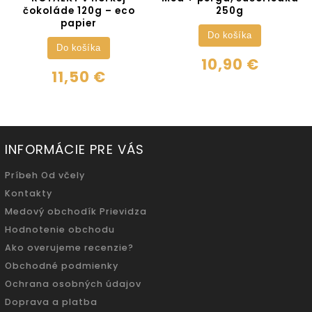
čokoláde 120g – eco
250g
papier
Do košíka
Do košíka
10,90 €
11,50 €
INFORMÁCIE PRE VÁS
Príbeh Od včely
Kontakty
Medový obchodík Prievidza
Hodnotenie obchodu
Ako overujeme recenzie?
Obchodné podmienky
Ochrana osobných údajov
Doprava a platba