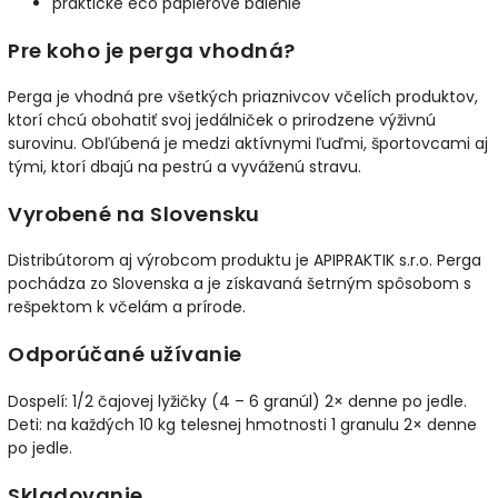
praktické eco papierové balenie
Pre koho je perga vhodná?
Perga je vhodná pre všetkých priaznivcov včelích produktov,
ktorí chcú obohatiť svoj jedálniček o prirodzene výživnú
surovinu. Obľúbená je medzi aktívnymi ľuďmi, športovcami aj
tými, ktorí dbajú na pestrú a vyváženú stravu.
Vyrobené na Slovensku
Distribútorom aj výrobcom produktu je APIPRAKTIK s.r.o. Perga
pochádza zo Slovenska a je získavaná šetrným spôsobom s
rešpektom k včelám a prírode.
Odporúčané užívanie
Dospelí: 1/2 čajovej lyžičky (4 – 6 granúl) 2× denne po jedle.
Deti: na každých 10 kg telesnej hmotnosti 1 granulu 2× denne
po jedle.
Skladovanie