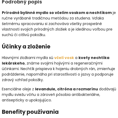
Podrobný popis
Prírodné bylinné mydlo so včelím voskom a nechtíkom
je
ručne vyrábané tradičnou metódou za studena. Vďaka
šetrnému spracovaniu si zachováva všetky prospešné
vlastnosti svojich prírodných zložiek a je ideálnou voľbou pre
suchú či citlivú pokožku.
Účinky a zloženie
Hlavnými zložkami mydla sú
včelí vosk
a
kvety nechtíka
lekárskeho
, známe svojimi hojivými a regeneračnými
účinkami. Nechtík prispieva k hojeniu drobných rán, zmierňuje
podráždenie, napomáha pri starostlivosti o jazvy a podporuje
zdravý vzhľad pokožky.
Esenciálne oleje z
levandule, citróna a rozmarínu
dodávajú
mydlu sviežu vôňu a zároveň pôsobia antibakteriálne,
antisepticky a upokojujúco.
Benefity používania