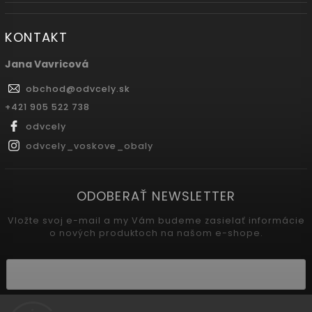
KONTAKT
Jana Vavricová
obchod
@
odvcely.sk
+421 905 522 738
odvcely
odvcely_voskove_obaly
ODOBERAŤ NEWSLETTER
Vložte svoj e-mail a my Vám budeme zasielať informácie
o nových produktoch na našom e-shope.
Vložením e-mailu súhlasíte s