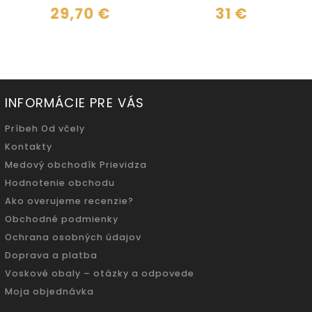
29,70 €
31 €
INFORMÁCIE PRE VÁS
Príbeh Od včely
Kontakty
Medový obchodík Prievidza
Hodnotenie obchodu
Ako overujeme recenzie?
Obchodné podmienky
Ochrana osobných údajov
Doprava a platba
Voskové obaly – otázky a odpovede
Moja objednávka