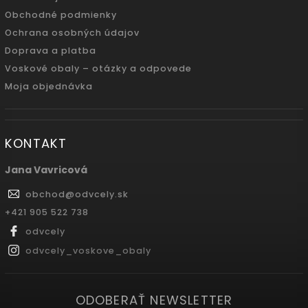
Obchodné podmienky
Ochrana osobných údajov
Doprava a platba
Voskové obaly – otázky a odpovede
Moja objednávka
KONTAKT
Jana Vavricová
obchod
@
odvcely.sk
+421 905 522 738
odvcely
odvcely_voskove_obaly
ODOBERAŤ NEWSLETTER