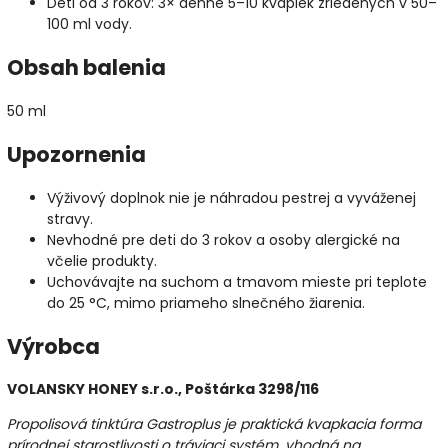
Deti od 3 rokov: 3× denne 5–10 kvapiek zriedených v 50–
100 ml vody.
Obsah balenia
50 ml
Upozornenia
Výživový doplnok nie je náhradou pestrej a vyváženej
stravy.
Nevhodné pre deti do 3 rokov a osoby alergické na
včelie produkty.
Uchovávajte na suchom a tmavom mieste pri teplote
do 25 °C, mimo priameho slnečného žiarenia.
Výrobca
VOLANSKY HONEY s.r.o., Poštárka 3298/116
Propolisová tinktúra Gastroplus je praktická kvapkacia forma
prírodnej starostlivosti o tráviaci systém, vhodná na