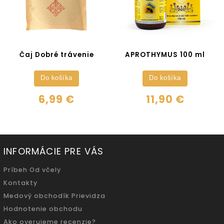
Čaj Dobré trávenie
APROTHYMUS 100 ml
Do košíka
Do košíka
6,99 €
11,90 €
INFORMÁCIE PRE VÁS
Príbeh Od včely
Kontakty
Medový obchodík Prievidza
Hodnotenie obchodu
Ako overujeme recenzie?