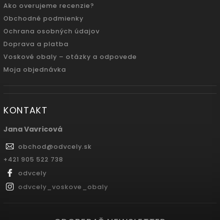
Ako overujeme recenzie?
Obchodné podmienky
Ochrana osobných údajov
Doprava a platba
Voskové obaly – otázky a odpovede
Moja objednávka
KONTAKT
Jana Vavricová
obchod
@
odvcely.sk
+421 905 522 738
odvcely
odvcely_voskove_obaly