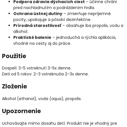
Podpora zdravia dýchacích ciest
– účinne chráni
pred nachladnutím a podráždením hrdla.
Ochrana ústnej dutiny
– zmierňuje nepríjemné
pocity, upokojuje a pôsobí dezinfekčne.
Prírodná starostlivosť
– obsahuje iba propolis, vodu a
alkohol.
Praktické balenie
– jednoduchá a rýchla aplikácia,
vhodné na cesty aj do práce.
Použitie
Dospelí: 3–5 vstreknutí 3–5x denne.
Deti od 5 rokov: 2–3 vstreknutia 2–3x denne.
Zloženie
Alkohol (ethanol), voda (aqua), propolis.
Upozornenie
Uchovávajte mimo dosahu detí. Produkt nie je vhodný pre