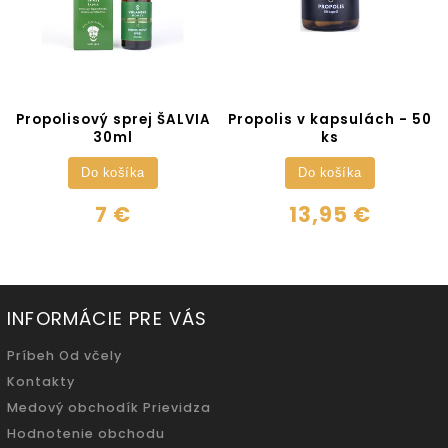
Propolisový sprej ŠALVIA
Propolis v kapsulách - 50
30ml
ks
Do košíka
Do košíka
7 €
13,95 €
INFORMÁCIE PRE VÁS
Príbeh Od včely
Kontakty
Medový obchodík Prievidza
Hodnotenie obchodu