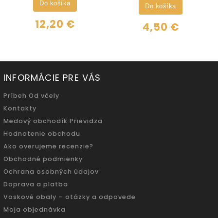
Do košíka
Do košíka
12,20 €
4,50 €
INFORMÁCIE PRE VÁS
Príbeh Od včely
Kontakty
Medový obchodík Prievidza
Hodnotenie obchodu
Ako overujeme recenzie?
Obchodné podmienky
Ochrana osobných údajov
Doprava a platba
Voskové obaly – otázky a odpovede
Moja objednávka