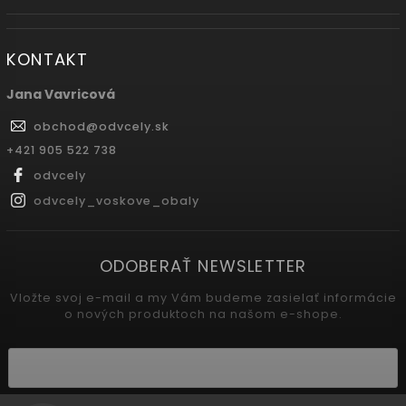
KONTAKT
Jana Vavricová
obchod
@
odvcely.sk
+421 905 522 738
odvcely
odvcely_voskove_obaly
ODOBERAŤ NEWSLETTER
Vložte svoj e-mail a my Vám budeme zasielať informácie
o nových produktoch na našom e-shope.
Vložením e-mailu súhlasíte s