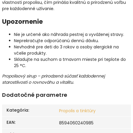
vlastnosti propolisu, čím prináša kvalitnú a prirodzenú voľbu
pre každodenné užívanie.
Upozornenie
Nie je určené ako náhrada pestrej a vyváženej stravy.
Neprekračujte odporúčanú dennú dávku.
Nevhodné pre deti do 3 rokov a osoby alergické na
včelie produkty.
Skladujte na suchom a tmavom mieste pri teplote do
25 °C.
Propolisový sirup – prirodzená súčasť každodennej
starostlivosti o rovnováhu a vitalitu.
Dodatočné parametre
Kategória
:
Propolis a tinktúry
EAN
:
8594060240985