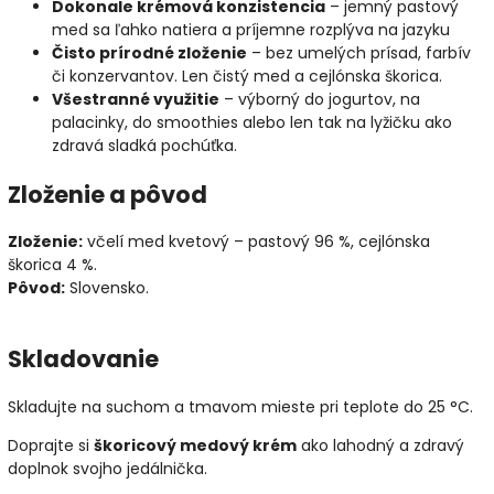
Dokonale krémová konzistencia
– jemný pastový
med sa ľahko natiera a príjemne rozplýva na jazyku
Čisto prírodné zloženie
– bez umelých prísad, farbív
či konzervantov. Len čistý med a cejlónska škorica.
Všestranné využitie
– výborný do jogurtov, na
palacinky, do smoothies alebo len tak na lyžičku ako
zdravá sladká pochúťka.
Zloženie a pôvod
Zloženie:
včelí med kvetový – pastový 96 %, cejlónska
škorica 4 %.
Pôvod:
Slovensko.
Skladovanie
Skladujte na suchom a tmavom mieste pri teplote do 25 °C.
Doprajte si
škoricový medový krém
ako lahodný a zdravý
doplnok svojho jedálnička.