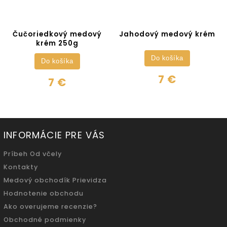
Čučoriedkový medový
Jahodový medový krém
krém 250g
Do košíka
Do košíka
7 €
7 €
INFORMÁCIE PRE VÁS
Príbeh Od včely
Kontakty
Medový obchodík Prievidza
Hodnotenie obchodu
Ako overujeme recenzie?
Obchodné podmienky