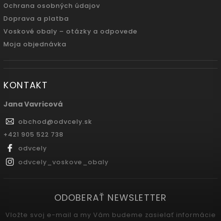
Ochrana osobných údajov
Doprava a platba
Voskové obaly – otázky a odpovede
Moja objednávka
KONTAKT
Jana Vavricová
obchod
@
odvcely.sk
+421 905 522 738
odvcely
odvcely_voskove_obaly
ODOBERAŤ NEWSLETTER
Vložte svoj e-mail a my Vám budeme zasielať informácie