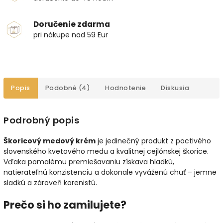
Doručenie zdarma
pri nákupe nad 59 Eur
Popis
Podobné (4)
Hodnotenie
Diskusia
Podrobný popis
Škoricový medový krém
je jedinečný produkt z poctivého
slovenského kvetového medu a kvalitnej cejlónskej škorice.
Vďaka pomalému premiešavaniu získava hladkú,
natierateľnú konzistenciu a dokonale vyváženú chuť – jemne
sladkú a zároveň korenistú.
Prečo si ho zamilujete?