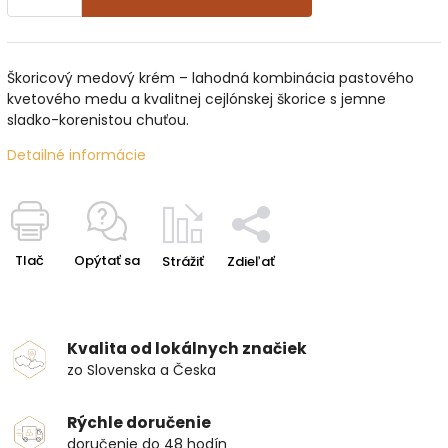
Škoricový medový krém – lahodná kombinácia pastového
kvetového medu a kvalitnej cejlónskej škorice s jemne
sladko-korenistou chuťou.
Detailné informácie
Tlač
Opýtať sa
Strážiť
Zdieľať
Kvalita od lokálnych značiek
zo Slovenska a Česka
Rýchle doručenie
doručenie do 48 hodín