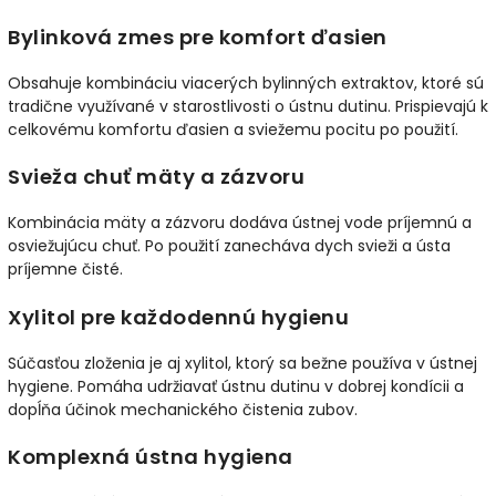
Bylinková zmes pre komfort ďasien
Obsahuje kombináciu viacerých bylinných extraktov, ktoré sú
tradične využívané v starostlivosti o ústnu dutinu. Prispievajú k
celkovému komfortu ďasien a sviežemu pocitu po použití.
Svieža chuť mäty a zázvoru
Kombinácia mäty a zázvoru dodáva ústnej vode príjemnú a
osviežujúcu chuť. Po použití zanecháva dych svieži a ústa
príjemne čisté.
Xylitol pre každodennú hygienu
Súčasťou zloženia je aj xylitol, ktorý sa bežne používa v ústnej
hygiene. Pomáha udržiavať ústnu dutinu v dobrej kondícii a
dopĺňa účinok mechanického čistenia zubov.
Komplexná ústna hygiena