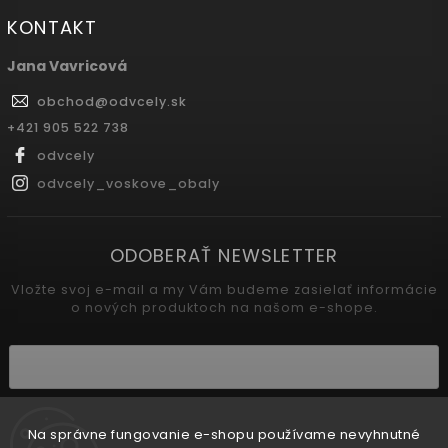
KONTAKT
Jana Vavricová
obchod
@
odvcely.sk
+421 905 522 738
odvcely
odvcely_voskove_obaly
ODOBERAŤ NEWSLETTER
Vložte svoj e-mail a my Vám budeme zasielať informácie
o nových produktoch na našom e-shope.
Vložením e-mailu súhlasíte s
podmienkami ochrany osobných údajov
Na správne fungovanie e-shopu používame nevyhnutné