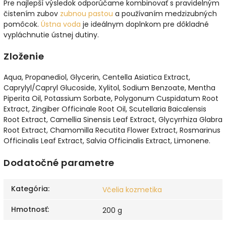
Pre najlepší výsledok odporúčame kombinovať s pravidelným
čistením zubov
zubnou pastou
a používaním medzizubných
pomôcok.
Ústna voda
je ideálnym doplnkom pre dôkladné
vypláchnutie ústnej dutiny.
Zloženie
Aqua, Propanediol, Glycerin, Centella Asiatica Extract,
Caprylyl/Capryl Glucoside, Xylitol, Sodium Benzoate, Mentha
Piperita Oil, Potassium Sorbate, Polygonum Cuspidatum Root
Extract, Zingiber Officinale Root Oil, Scutellaria Baicalensis
Root Extract, Camellia Sinensis Leaf Extract, Glycyrrhiza Glabra
Root Extract, Chamomilla Recutita Flower Extract, Rosmarinus
Officinalis Leaf Extract, Salvia Officinalis Extract, Limonene.
Dodatočné parametre
Kategória
:
Včelia kozmetika
Hmotnosť
:
200 g