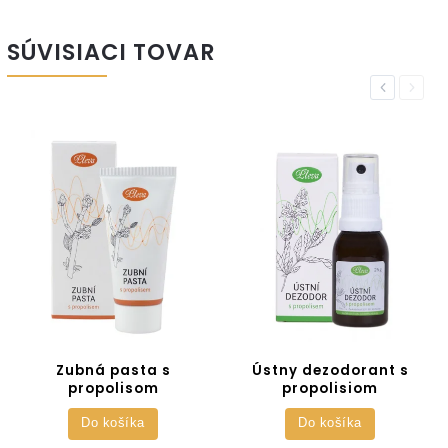
SÚVISIACI TOVAR
Previous
Next
Zubná pasta s
Ústny dezodorant s
propolisom
propolisiom
Do košíka
Do košíka