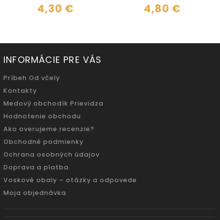
4,30 €
4,80 €
INFORMÁCIE PRE VÁS
Príbeh Od včely
Kontakty
Medový obchodík Prievidza
Hodnotenie obchodu
Ako overujeme recenzie?
Obchodné podmienky
Ochrana osobných údajov
Doprava a platba
Voskové obaly – otázky a odpovede
Moja objednávka