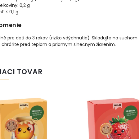
ielkoviny: 0,2 g
oľ: < 0,1 g
ornenie
é pre deti do 3 rokov (riziko vdýchnutia). Skladujte na suchom
, chráňte pred teplom a priamym slnečným žiarením.
IACI TOVAR