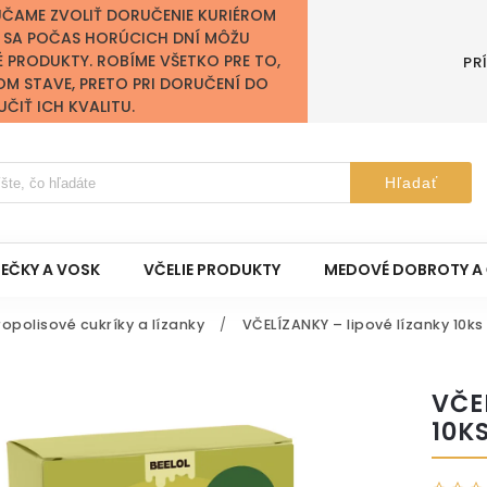
ÚČAME ZVOLIŤ DORUČENIE KURIÉROM
Y SA POČAS HORÚCICH DNÍ MÔŽU
É PRODUKTY. ROBÍME VŠETKO PRE TO,
PR
OM STAVE, PRETO PRI DORUČENÍ DO
IŤ ICH KVALITU.
Hľadať
IEČKY A VOSK
VČELIE PRODUKTY
MEDOVÉ DOBROTY A 
opolisové cukríky a lízanky
/
VČELÍZANKY – lipové lízanky 10ks
VČE
10K