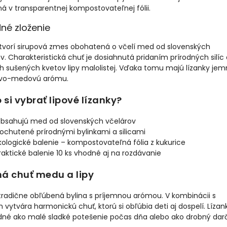
á v transparentnej kompostovateľnej fólii.
dné zloženie
 tvorí sirupová zmes obohatená o včelí med od slovenských
v. Charakteristická chuť je dosiahnutá pridaním prírodných silíc
h sušených kvetov lipy malolistej. Vďaka tomu majú lízanky je
ovo-medovú arómu.
 si vybrať lipové lízanky?
bsahujú med od slovenských včelárov
ochutené prírodnými bylinkami a silicami
kologické balenie – kompostovateľná fólia z kukurice
raktické balenie 10 ks vhodné aj na rozdávanie
á chuť medu a lipy
 tradične obľúbená bylina s príjemnou arómou. V kombinácii s
ytvára harmonickú chuť, ktorú si obľúbia deti aj dospelí. Lízan
dné ako malé sladké potešenie počas dňa alebo ako drobný dar