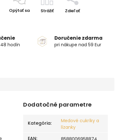
Opýtať sa
Strážiť
Zdieľať
učenie
Doručenie zdarma
 48 hodín
pri nákupe nad 59 Eur
Dodatočné parametre
Medové cukríky a
Kategória
:
lízanky
e
EAN
:
8588006958874