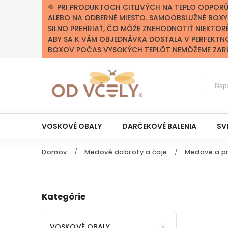
🌞 PRI PRODUKTOCH CITLIVÝCH NA TEPLO ODPOR
ALEBO NA ODBERNÉ MIESTO. SAMOOBSLUŽNÉ BOX
SILNO PREHRIAŤ, ČO MÔŽE ZNEHODNOTIŤ NIEKTOR
ABY SA K VÁM OBJEDNÁVKA DOSTALA V PERFEKTN
BOXOV POČAS VYSOKÝCH TEPLÔT NEMÔŽEME ZARUČ
VOSKOVÉ OBALY
DARČEKOVÉ BALENIA
SV
Domov
/
Medové dobroty a čaje
/
Medové a pr
Kategórie
VOSKOVÉ OBALY