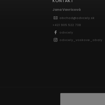
KONTAKT
Jana Vavricová
obchod
@
odvcely.sk
+421 905 522 738
odvcely
odvcely_voskove_obaly