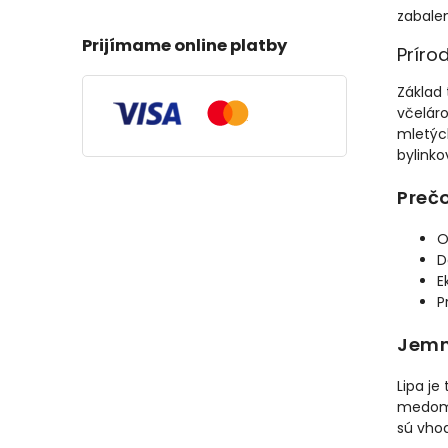
zabalen
Prijímame online platby
Príro
Základ
včeláro
mletýc
bylink
Prečo
O
D
E
P
Jemn
Lipa je
medom v
sú vho