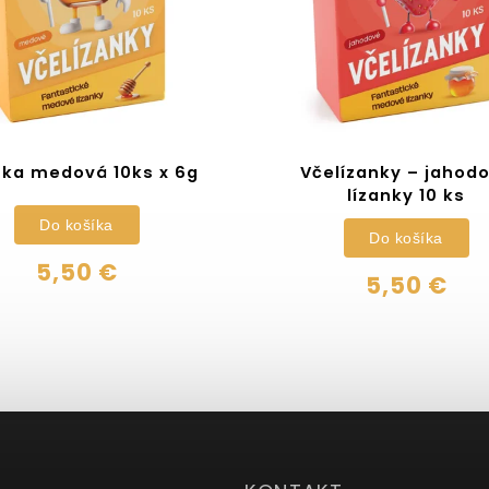
nka medová 10ks x 6g
Včelízanky – jahod
lízanky 10 ks
Do košíka
Do košíka
5,50 €
5,50 €