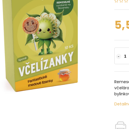
5,
Remese
včeláro
bylinko
Detailn