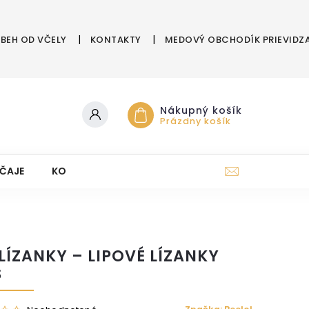
ÍBEH OD VČELY
KONTAKTY
MEDOVÝ OBCHODÍK PRIEVIDZ
Nákupný košík
Prázdny košík
ČAJE
KOZMETIKA Z ÚĽA
DARČEKOVÉ POUKAZY
LÍZANKY – LIPOVÉ LÍZANKY
S