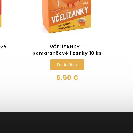
ové
VČELÍZANKY –
pomarančové lízanky 10 ks
Do košíka
5,50 €