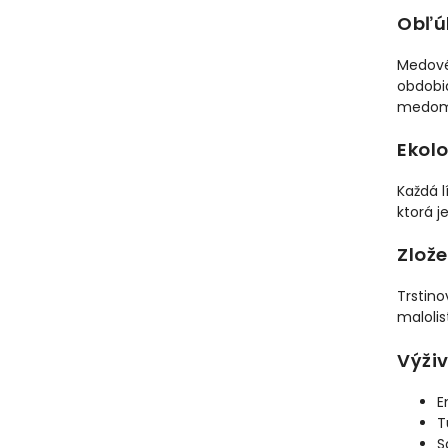
Obľú
Medové
obdobia
medom
Ekolo
Každá l
ktorá j
Zlože
Trstino
malolis
Výži
E
T
S