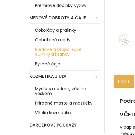
Prémiové doplnky výživy
MEDOVÉ DOBROTY A ČAJE
Čokolády a pralinky
Ochutené medy
Medové a propolisové
cukríky a lízanky
Bylinné čaje
KOZMETIKA Z ÚĽA
Popis
Mydlá s medom, včelím
voskom
Podr
Prírodné maste a mastičky
Včelia kozmetika
VČELÍ
DARČEKOVÉ POUKAZY
V papie
medovýc