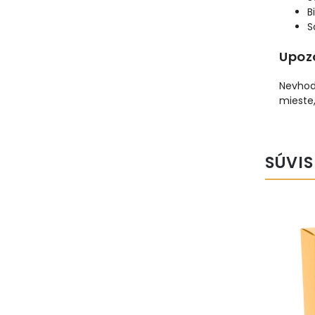
B
S
Upoz
Nevhodn
mieste
SÚVIS