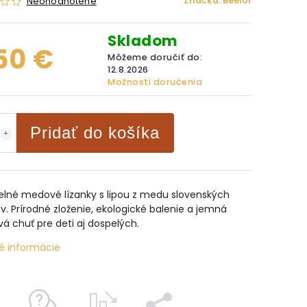
Značka:
Beelol
Neohodnotené
Skladom
50 €
Môžeme doručiť do:
12.8.2026
Možnosti doručenia
Pridať do košíka
lné medové lízanky s lipou z medu slovenských
v. Prírodné zloženie, ekologické balenie a jemná
vá chuť pre deti aj dospelých.
é informácie