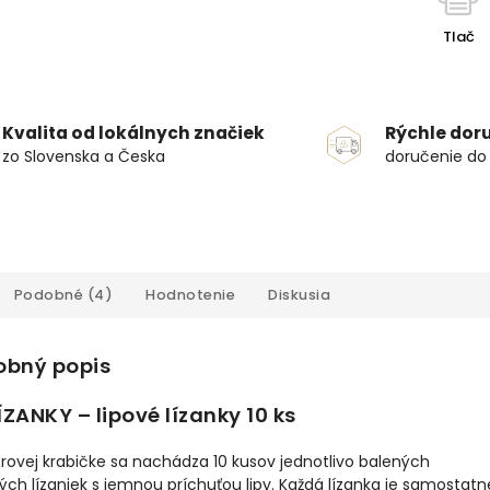
Tlač
Kvalita od lokálnych značiek
Rýchle dor
zo Slovenska a Česka
doručenie do
Podobné (4)
Hodnotenie
Diskusia
obný popis
ZANKY – lipové lízanky 10 ks
rovej krabičke sa nachádza 10 kusov jednotlivo balených
h lízaniek s jemnou príchuťou lipy. Každá lízanka je samostatn