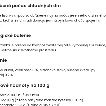
bené počas chladných dní
 lízanky s lipou sú obľúbené najmä počas jesenného a zimného
, keď si mnohí radi doprajú jemnú bylinkovú chuť v spojení s
.
gické balenie
ízanka je balená do kompostovateľnej fólie vyrobenej z kukurice,
e šetrnejšia k životnému prostrediu.
nie
vý cukor, včelí med 8 %, citrónová šťava, sušené kvety lipy
tej 0,2 %.
vové hodnoty na 100 g
nergia: 1661 kJ / 397 kcal
uky: 0,1 g (z toho nasýtené mastné kyseliny < 0,1 g)
acharidy: 98,3 g (z toho cukry 97,2 g)