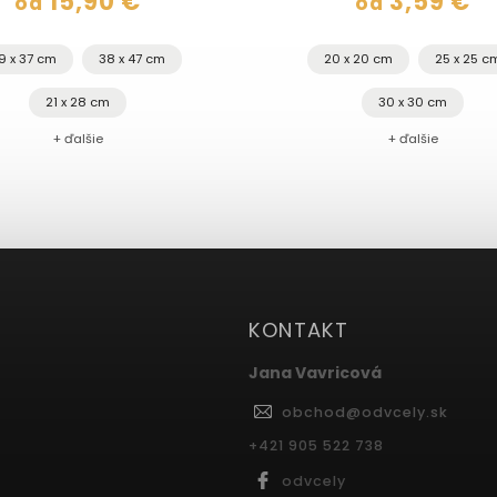
15,90 €
3,59 €
od
od
9 x 37 cm
38 x 47 cm
20 x 20 cm
25 x 25 c
21 x 28 cm
30 x 30 cm
+ ďalšie
+ ďalšie
KONTAKT
Jana Vavricová
obchod
@
odvcely.sk
+421 905 522 738
odvcely