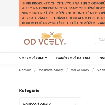
🌞 PRI PRODUKTOCH CITLIVÝCH NA TEPLO ODPOR
ALEBO NA ODBERNÉ MIESTO. SAMOOBSLUŽNÉ BOX
SILNO PREHRIAŤ, ČO MÔŽE ZNEHODNOTIŤ NIEKTOR
ABY SA K VÁM OBJEDNÁVKA DOSTALA V PERFEKTN
BOXOV POČAS VYSOKÝCH TEPLÔT NEMÔŽEME ZARUČ
VOSKOVÉ OBALY
DARČEKOVÉ BALENIA
SV
Domov
/
Voskové obaly
/
Veľké sady
/
Vosk
Kategórie
VOSKOVÉ OBALY