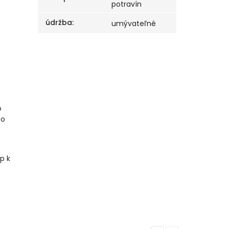
potravín
údržba
:
umývateľné
o
Po
p k