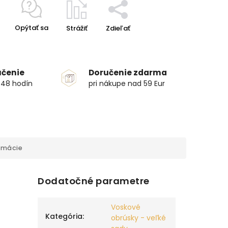
Opýtať sa
Strážiť
Zdieľať
učenie
Doručenie zdarma
 48 hodín
pri nákupe nad 59 Eur
rmácie
Dodatočné parametre
Voskové
Kategória
:
obrúsky - veľké