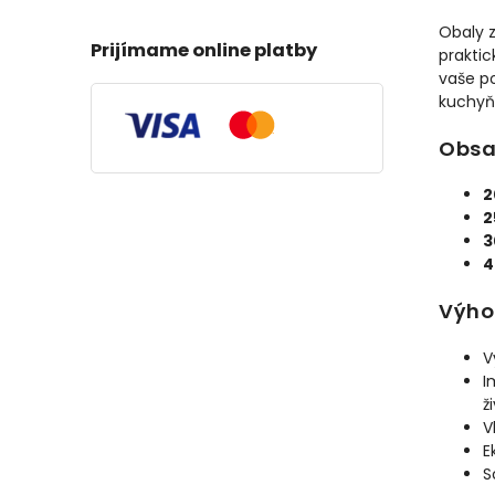
Obaly 
Prijímame online platby
praktic
vaše po
kuchyň
Obsa
2
2
3
4
Výho
V
I
ž
V
E
S