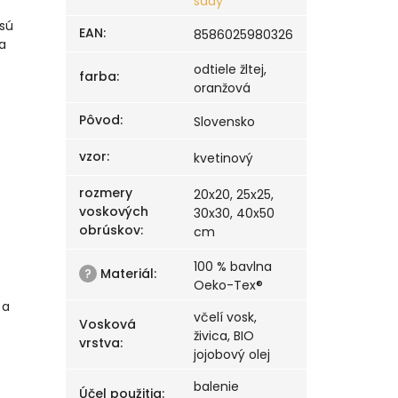
sady
 sú
EAN
:
8586025980326
a
odtiele žltej,
farba
:
oranžová
Pôvod
:
Slovensko
vzor
:
kvetinový
rozmery
20x20, 25x25,
voskových
30x30, 40x50
obrúskov
:
cm
100 % bavlna
?
Materiál
:
Oeko-Tex®
 a
včelí vosk,
Vosková
živica, BIO
vrstva
:
jojobový olej
balenie
Účel použitia
: