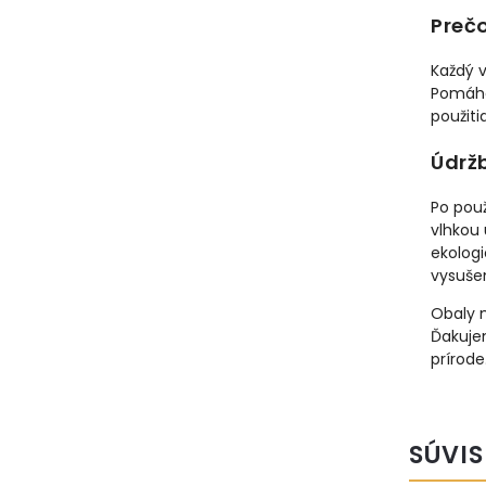
Prečo
Každý v
Pomáh
použiti
Údržb
Po použ
vlhkou 
ekologi
vysušen
Obaly 
Ďakuje
prírode
SÚVIS