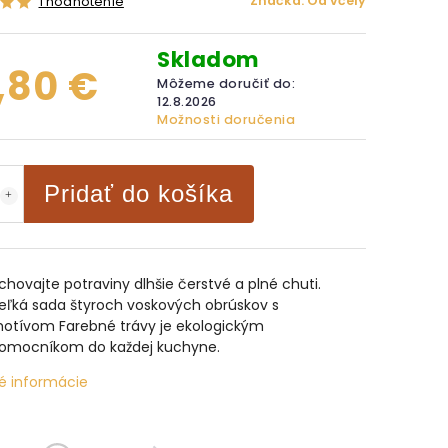
Značka:
Od včely
1 hodnotenie
Skladom
,80 €
Môžeme doručiť do:
12.8.2026
Možnosti doručenia
Pridať do košíka
chovajte potraviny dlhšie čerstvé a plné chuti.
eľká sada štyroch voskových obrúskov s
otívom Farebné trávy je ekologickým
omocníkom do každej kuchyne.
é informácie