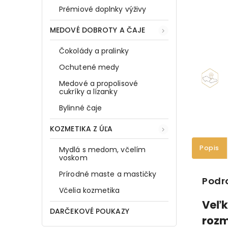
Prémiové doplnky výživy
MEDOVÉ DOBROTY A ČAJE
Čokolády a pralinky
Ochutené medy
Medové a propolisové
cukríky a lízanky
Bylinné čaje
KOZMETIKA Z ÚĽA
Popis
Mydlá s medom, včelím
voskom
Prírodné maste a mastičky
Podr
Včelia kozmetika
Veľk
DARČEKOVÉ POUKAZY
rozm