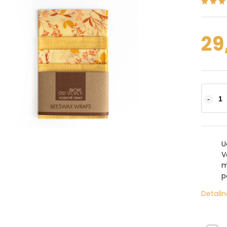
29
U
V
m
p
Detailn