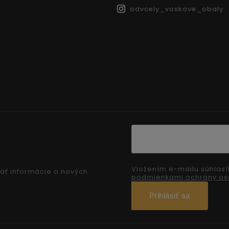
odvcely_voskove_obaly
Vložením e-mailu súhlasí
ať informácie o nových
podmienkami ochrany os
Prihlásiť sa