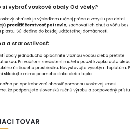
 si vybrať voskové obaly Od včely?
oskový obrúsok je výsledkom ručnej práce a zmyslu pre detail.
ajú
predĺžiť čerstvosť potravín
, zachovať ich chuť a vôňu bez
a plastu. Sú ideálne do každej udržateľnej domácnosti.
a a starostlivosť:
ití obaly jednoducho opláchnite vlažnou vodou alebo pretrite
utierkou. Pri väčšom znečistení môžete použiť kvapku octu aleb
ckého čistiaceho prostriedku. Nevystavujte vysokým teplotám. 
í skladujte mimo priameho slnka alebo tepla.
možno po opotrebovaní obnoviť pomocou voskovej zmesi.
me, že podporujete slovenskú ručnú výrobu a zodpovedný prístu
.
IACI TOVAR