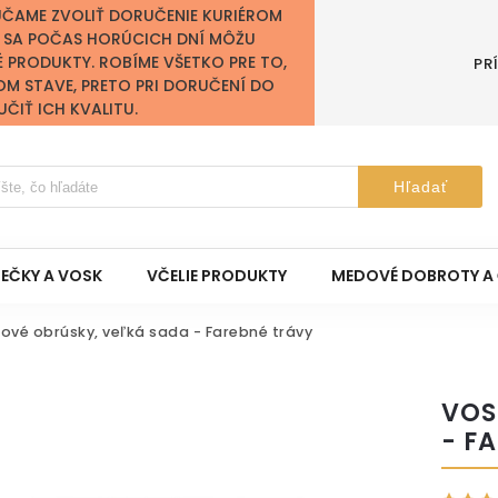
ÚČAME ZVOLIŤ DORUČENIE KURIÉROM
Y SA POČAS HORÚCICH DNÍ MÔŽU
É PRODUKTY. ROBÍME VŠETKO PRE TO,
PR
OM STAVE, PRETO PRI DORUČENÍ DO
IŤ ICH KVALITU.
Hľadať
IEČKY A VOSK
VČELIE PRODUKTY
MEDOVÉ DOBROTY A 
ové obrúsky, veľká sada - Farebné trávy
VOS
- F