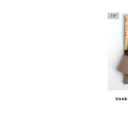
TIP
Voskové obrúsky, malá
Vosk
sada - Farebné trávy
Do košíka