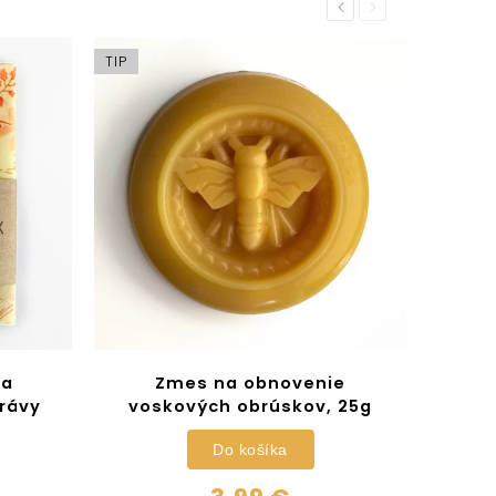
Previous
Next
TIP
na
Zmes na obnovenie
trávy
voskových obrúskov, 25g
Do košíka