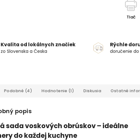
Tlač
Kvalita od lokálnych značiek
Rýchle dor
zo Slovenska a Česka
doručenie do
Podobné (4)
Hodnotenie (1)
Diskusia
Ostatné info
obný popis
á sada voskových obrúskov – ideálne
ery do každej kuchyne