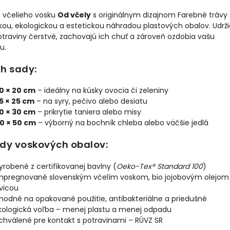
z včelieho vosku
Od včely
s originálnym dizajnom Farebné trávy
kou, ekologickou a estetickou náhradou plastových obalov. Udrži
traviny čerstvé, zachovajú ich chuť a zároveň ozdobia vašu
u.
h sady:
0 × 20 cm
– ideálny na kúsky ovocia či zeleniny
5 × 25 cm
– na syry, pečivo alebo desiatu
0 × 30 cm
– prikrytie taniera alebo misy
0 × 50 cm
– výborný na bochník chleba alebo väčšie jedlá
dy voskových obalov:
yrobené z certifikovanej bavlny (
Oeko-Tex® Standard 100
)
mpregnované slovenským včelím voskom, bio jojobovým olejom
ivicou
hodné na opakované použitie, antibakteriálne a priedušné
kologická voľba – menej plastu a menej odpadu
chválené pre kontakt s potravinami – RÚVZ SR