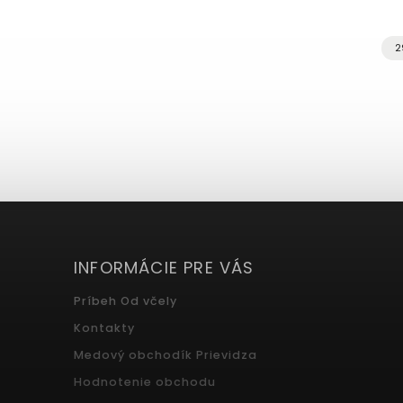
17,99 €
2
INFORMÁCIE PRE VÁS
Príbeh Od včely
Kontakty
Medový obchodík Prievidza
Hodnotenie obchodu