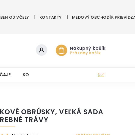
ÍBEH OD VČELY
KONTAKTY
MEDOVÝ OBCHODÍK PRIEVIDZ
Nákupný košík
Prázdny košík
ČAJE
KOZMETIKA Z ÚĽA
DARČEKOVÉ POUKAZY
KOVÉ OBRÚSKY, VEĽKÁ SADA
AREBNÉ TRÁVY