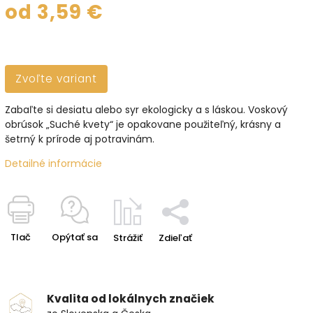
od
3,59 €
Zvoľte variant
Zabaľte si desiatu alebo syr ekologicky a s láskou. Voskový
obrúsok „Suché kvety“ je opakovane použiteľný, krásny a
šetrný k prírode aj potravinám.
Detailné informácie
Tlač
Opýtať sa
Strážiť
Zdieľať
Kvalita od lokálnych značiek