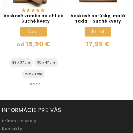
o na chlieb
Voskové obrúsky, malá
Voskové obrúsk
 kvety
sada - Suché kvety
sada - Suché
il
Detail
Detail
90 €
17,99 €
29,80
38 x 47 cm
 cm
ie
INFORMÁCIE PRE VÁS
Príbeh Od včely
Kontakty