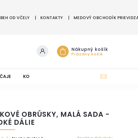
ÍBEH OD VČELY
KONTAKTY
MEDOVÝ OBCHODÍK PRIEVIDZ
Nákupný košík
Prázdny košík
ČAJE
KOZMETIKA Z ÚĽA
DARČEKOVÉ POUKAZY
KOVÉ OBRÚSKY, MALÁ SADA -
DKÉ DÁLIE