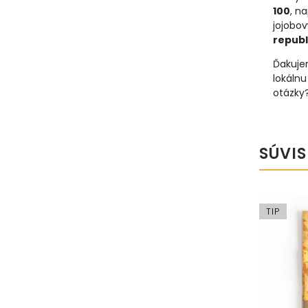
100
, n
jojobo
republ
Ďakuje
lokáln
otázky
SÚVIS
TIP
TIP