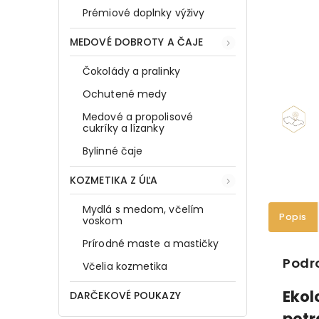
Prémiové doplnky výživy
MEDOVÉ DOBROTY A ČAJE
Čokolády a pralinky
Ochutené medy
Medové a propolisové
cukríky a lízanky
Bylinné čaje
KOZMETIKA Z ÚĽA
Mydlá s medom, včelím
Popis
voskom
Prírodné maste a mastičky
Podr
Včelia kozmetika
Ekol
DARČEKOVÉ POUKAZY
potr