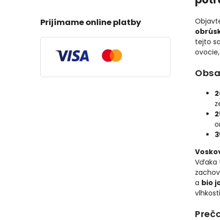
Objavt
Prijímame online platby
obrúsk
tejto s
ovocie,
Obsa
2
z
2
o
3
Voskov
Vďaka t
zachova
a
bio j
vlhkost
Prečo