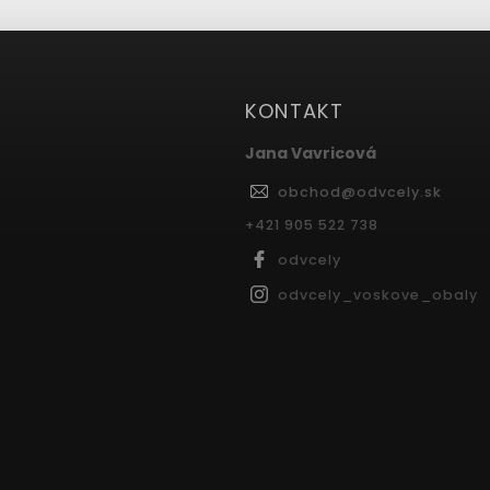
KONTAKT
Jana Vavricová
obchod
@
odvcely.sk
+421 905 522 738
odvcely
odvcely_voskove_obaly