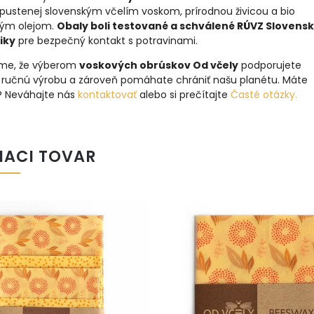
apustenej slovenským včelím voskom, prírodnou živicou a bio
vým olejom.
Obaly boli testované a schválené RÚVZ Slovensk
iky
pre bezpečný kontakt s potravinami.
me, že výberom
voskových obrúskov Od včely
podporujete
u ručnú výrobu a zároveň pomáhate chrániť našu planétu. Máte
? Neváhajte nás
kontaktovať
alebo si prečítajte
Časté otázky.
IACI TOVAR