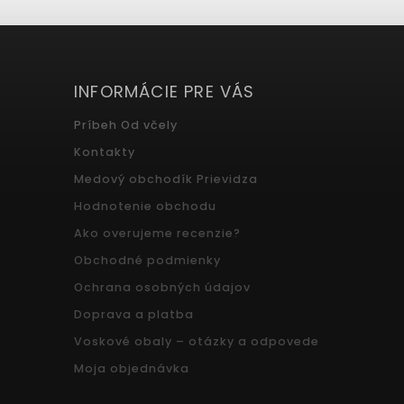
INFORMÁCIE PRE VÁS
Príbeh Od včely
Kontakty
Medový obchodík Prievidza
Hodnotenie obchodu
Ako overujeme recenzie?
Obchodné podmienky
Ochrana osobných údajov
Doprava a platba
Voskové obaly – otázky a odpovede
Moja objednávka