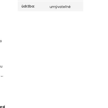
údržba
:
umývateľné
ko
ou
 –
ard