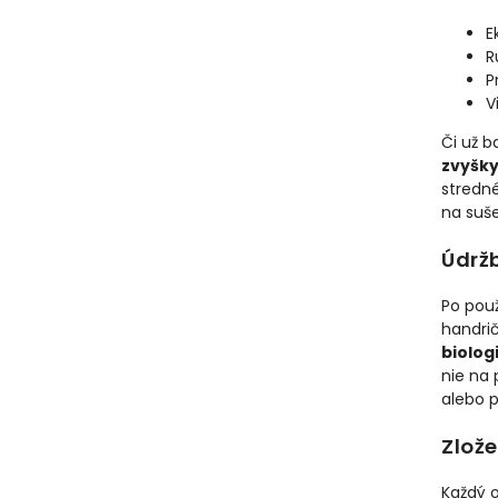
E
R
P
V
Či už b
zvyšk
stredn
na suš
Údržb
Po použ
handri
biolog
nie na 
alebo 
Zlože
Každý 