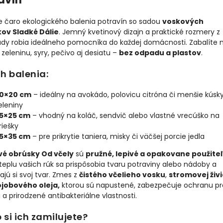
e čaro ekologického balenia potravín so sadou
voskových
ov Sladké Dálie
. Jemný kvetinový dizajn a praktické rozmery z
ady robia ideálneho pomocníka do každej domácnosti. Zabalíte 
 zeleninu, syry, pečivo aj desiatu –
bez odpadu a plastov
.
h balenia:
0×20 cm
– ideálny na avokádo, polovicu citróna či menšie kúsk
eleniny
5×25 cm
– vhodný na koláč, sendvič alebo vlastné vrecúško na
riešky
5×35 cm
– pre prikrytie taniera, misky či väčšej porcie jedla
é obrúsky Od včely
sú
pružné, lepivé a opakovane použite
eplu vašich rúk sa prispôsobia tvaru potraviny alebo nádoby a
jú si svoj tvar. Zmes z
čistého včelieho vosku
,
stromovej živ
ojobového oleja,
ktorou sú napustené, zabezpečuje ochranu pr
i a prirodzené antibakteriálne vlastnosti.
 si ich zamilujete?