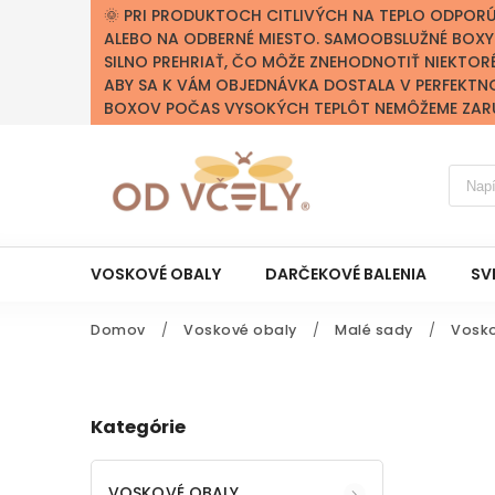
🌞 PRI PRODUKTOCH CITLIVÝCH NA TEPLO ODPOR
ALEBO NA ODBERNÉ MIESTO. SAMOOBSLUŽNÉ BOX
SILNO PREHRIAŤ, ČO MÔŽE ZNEHODNOTIŤ NIEKTOR
ABY SA K VÁM OBJEDNÁVKA DOSTALA V PERFEKTN
BOXOV POČAS VYSOKÝCH TEPLÔT NEMÔŽEME ZARUČ
VOSKOVÉ OBALY
DARČEKOVÉ BALENIA
SV
Domov
/
Voskové obaly
/
Malé sady
/
Vosko
Kategórie
VOSKOVÉ OBALY