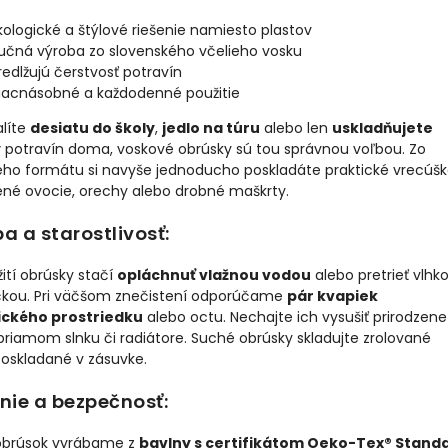
kologické a štýlové riešenie namiesto plastov
učná výroba zo slovenského včelieho vosku
redlžujú čerstvosť potravín
iacnásobné a každodenné použitie
alíte
desiatu do školy
,
jedlo na túru
alebo len
uskladňujete
y
potravín doma, voskové obrúsky sú tou správnou voľbou. Zo
ého formátu si navyše jednoducho poskladáte praktické vrecúš
ené ovocie, orechy alebo drobné maškrty.
a a starostlivosť:
ití obrúsky stačí
opláchnuť vlažnou vodou
alebo pretrieť vlhk
čkou. Pri väčšom znečistení odporúčame
pár kvapiek
ického prostriedku
alebo octu. Nechajte ich vysušiť prirodzene
priamom slnku či radiátore. Suché obrúsky skladujte zrolované
poskladané v zásuvke.
nie a bezpečnosť:
obrúsok vyrábame z
bavlny s certifikátom Oeko-Tex® Stand