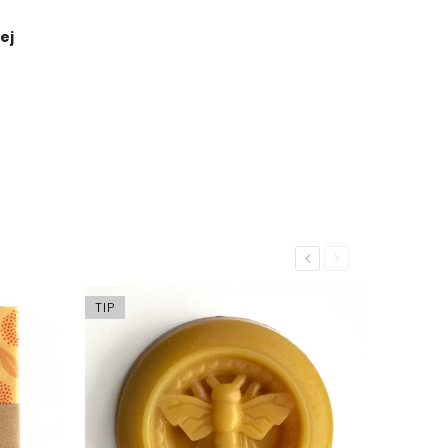
ej
Previous
Next
TIP