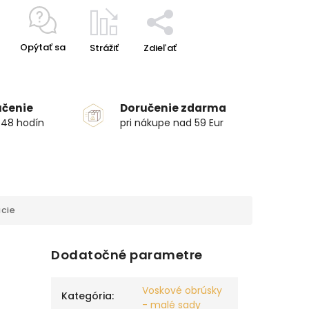
Opýtať sa
Strážiť
Zdieľať
učenie
Doručenie zdarma
 48 hodín
pri nákupe nad 59 Eur
cie
Dodatočné parametre
Voskové obrúsky
Kategória
:
- malé sady