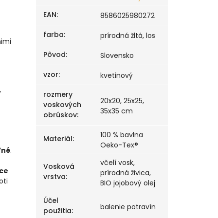
EAN
:
8586025980272
farba
:
prírodná žltá, los
nimi
Pôvod
:
Slovensko
vzor
:
kvetinový
y
rozmery
20x20, 25x25,
voskových
35x35 cm
obrúskov
:
100 % bavlna
Materiál
:
Oeko-Tex®
ľné
.
včelí vosk,
Vosková
ice
prírodná živica,
vrstva
:
oti
BIO jojobový olej
Účel
balenie potravín
použitia
: