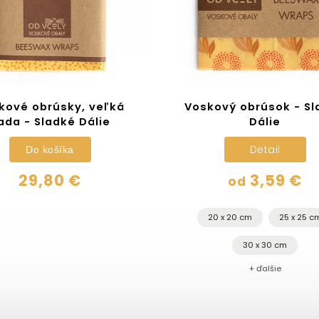
kové obrúsky, veľká
Voskový obrúsok - Sl
ada - Sladké Dálie
Dálie
Detail
Do košíka
29,80 €
3,59 €
od
20 x 20 cm
25 x 25 c
30 x 30 cm
+ ďalšie