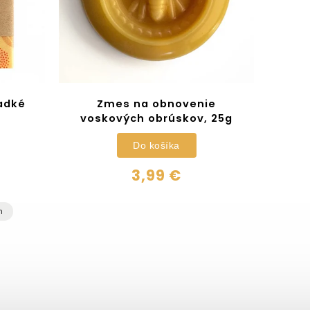
adké
Zmes na obnovenie
voskových obrúskov, 25g
Do košíka
3,99 €
m