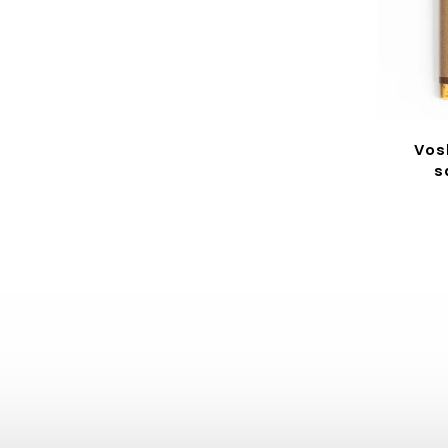
Voskové vrecko - Sladké
Vos
Dálie
s
Detail
15,90 €
od
29 x 37 cm
38 x 47 cm
21 x 28 cm
+ ďalšie