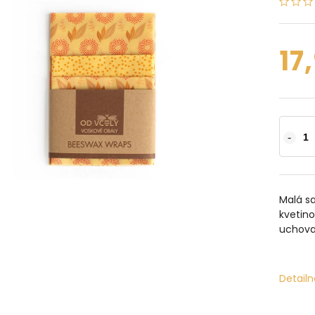
17
Malá s
kvetino
uchova
Detailn