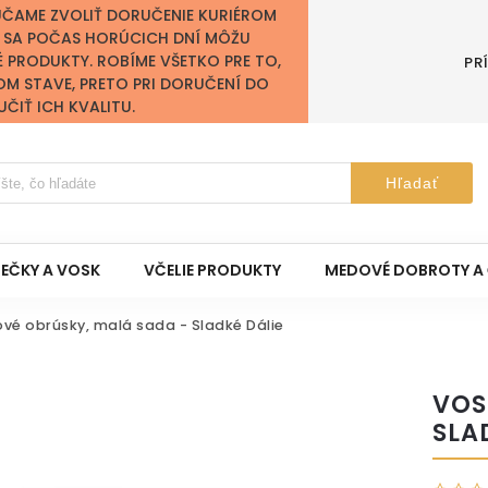
ÚČAME ZVOLIŤ DORUČENIE KURIÉROM
Y SA POČAS HORÚCICH DNÍ MÔŽU
É PRODUKTY. ROBÍME VŠETKO PRE TO,
PR
OM STAVE, PRETO PRI DORUČENÍ DO
IŤ ICH KVALITU.
Hľadať
IEČKY A VOSK
VČELIE PRODUKTY
MEDOVÉ DOBROTY A 
vé obrúsky, malá sada - Sladké Dálie
VOS
SLA