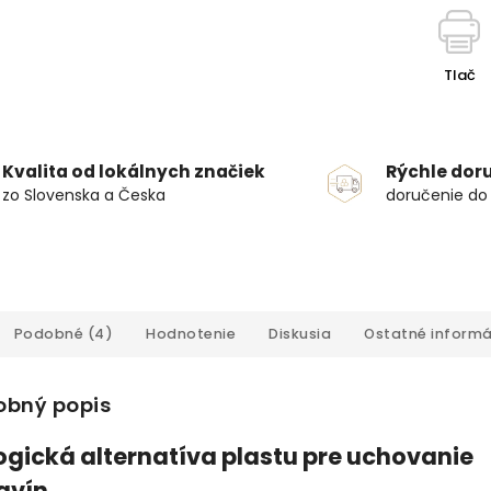
Tlač
Kvalita od lokálnych značiek
Rýchle dor
zo Slovenska a Česka
doručenie do
Podobné (4)
Hodnotenie
Diskusia
Ostatné informá
obný popis
ogická alternatíva plastu pre uchovanie
avín