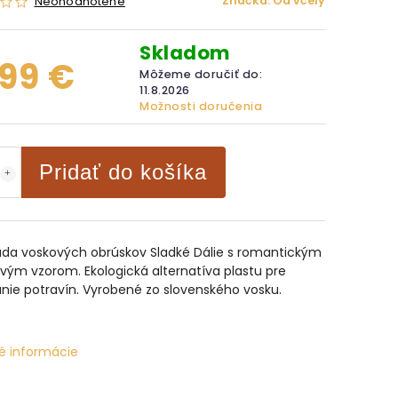
Značka:
Od včely
Neohodnotené
Skladom
,99 €
Môžeme doručiť do:
11.8.2026
Možnosti doručenia
Pridať do košíka
ada voskových obrúskov Sladké Dálie s romantickým
vým vzorom. Ekologická alternatíva plastu pre
nie potravín. Vyrobené zo slovenského vosku.
é informácie