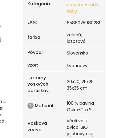
Kategória
:
obrúsky - malé
sady
EAN
:
8586025980289
é
zelená,
farba
:
j
lososová
Pôvod
:
Slovensko
vzor
:
kvetinový
rozmery
20x20, 25x25,
voskvých
35x35 cm
obrúskov
:
ľnú
100 % bavlna
?
Materiál
:
 a
Oeko-Tex®
y
včelí vosk,
dá
Vosková
živica, BIO
vrstva
:
jojobový olej