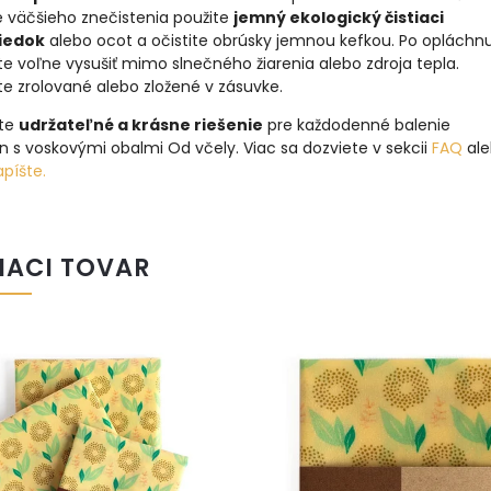
e väčšieho znečistenia použite
jemný ekologický čistiaci
iedok
alebo ocot a očistite obrúsky jemnou kefkou. Po opláchnu
e voľne vysušiť mimo slnečného žiarenia alebo zdroja tepla.
te zrolované alebo zložené v zásuvke.
te
udržateľné a krásne riešenie
pre každodenné balenie
n s voskovými obalmi Od včely. Viac sa dozviete v sekcii
FAQ
al
píšte.
IACI TOVAR