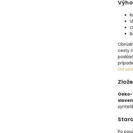
Výho
R
V
O
B
Obrúsk
cesty č
poskla
prípad
Od včel
Zlože
Oeko-T
sloven
synteti
Staro
Po použ