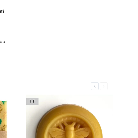
tí
ebo
Previous
Next
TIP