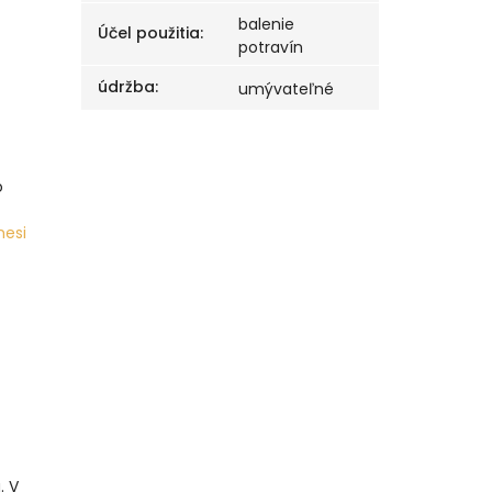
balenie
Účel použitia
:
potravín
údržba
:
umývateľné
o
esi
. V