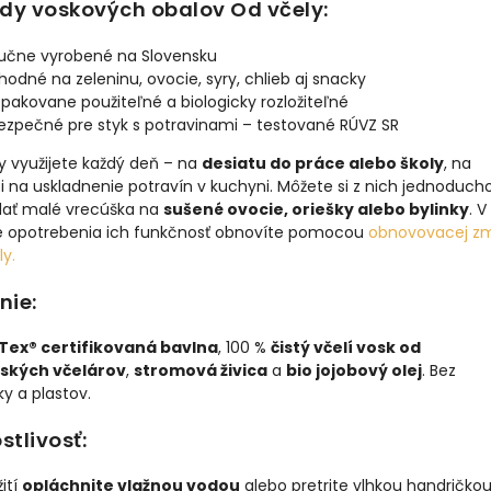
dy voskových obalov Od včely:
učne vyrobené na Slovensku
hodné na zeleninu, ovocie, syry, chlieb aj snacky
pakovane použiteľné a biologicky rozložiteľné
ezpečné pre styk s potravinami – testované RÚVZ SR
y využijete každý deň – na
desiatu do práce alebo školy
, na
i na uskladnenie potravín v kuchyni. Môžete si z nich jednoduch
dať malé vrecúška na
sušené ovocie, oriešky alebo bylinky
. V
e opotrebenia ich funkčnosť obnovíte pomocou
obnovovacej zm
y.
nie:
ex® certifikovaná bavlna
, 100 %
čistý včelí vosk od
ských včelárov
,
stromová živica
a
bio jojobový olej
. Bez
ky a plastov.
stlivosť:
ití
opláchnite vlažnou vodou
alebo pretrite vlhkou handričkou