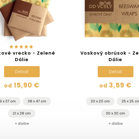
ové vrecko - Zelené
Voskový obrúsok - Ze
Dálie
Dálie
Detail
Detail
15,90 €
3,59 €
od
od
9 x 37 cm
38 x 47 cm
20 x 20 cm
25 x 25 c
21 x 28 cm
30 x 30 cm
+ ďalšie
+ ďalšie