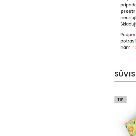
prípad
prostr
nechajt
Skladuj
Podpor
potraví
nám
na
SÚVIS
TIP