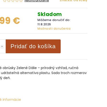
Značka:
Od včely
Neohodnotené
Skladom
,99 €
Môžeme doručiť do:
11.8.2026
Možnosti doručenia
Pridať do košíka
 obrúsky Zelené Dálie – prírodný vzhľad, ručná
 udržateľná alternatíva plastu. Sada troch rozmerov
ý deň.
é informácie