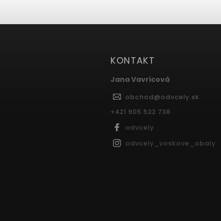
KONTAKT
Jana Vavricová
obchod
@
odvcely.sk
+421 905 522 738
odvcely
odvcely_voskove_obaly