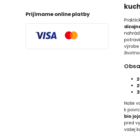
kuc
Prijímame online platby
Praktic
dizajn
nahrád
potravi
výrobe 
životno
Obsa
2
2
3
Naše v
k povrc
bio jo
pred vy
vašej 