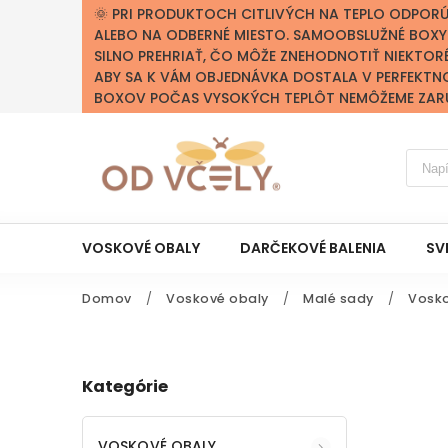
🌞 PRI PRODUKTOCH CITLIVÝCH NA TEPLO ODPOR
ALEBO NA ODBERNÉ MIESTO. SAMOOBSLUŽNÉ BOX
SILNO PREHRIAŤ, ČO MÔŽE ZNEHODNOTIŤ NIEKTOR
ABY SA K VÁM OBJEDNÁVKA DOSTALA V PERFEKTN
BOXOV POČAS VYSOKÝCH TEPLÔT NEMÔŽEME ZARUČ
VOSKOVÉ OBALY
DARČEKOVÉ BALENIA
SV
Domov
/
Voskové obaly
/
Malé sady
/
Vosko
Kategórie
VOSKOVÉ OBALY