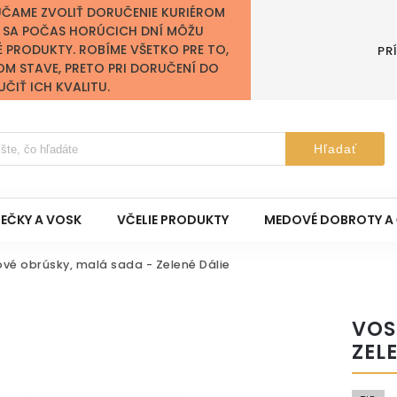
ÚČAME ZVOLIŤ DORUČENIE KURIÉROM
Y SA POČAS HORÚCICH DNÍ MÔŽU
É PRODUKTY. ROBÍME VŠETKO PRE TO,
PR
OM STAVE, PRETO PRI DORUČENÍ DO
IŤ ICH KVALITU.
Hľadať
IEČKY A VOSK
VČELIE PRODUKTY
MEDOVÉ DOBROTY A 
vé obrúsky, malá sada - Zelené Dálie
VOS
ZEL