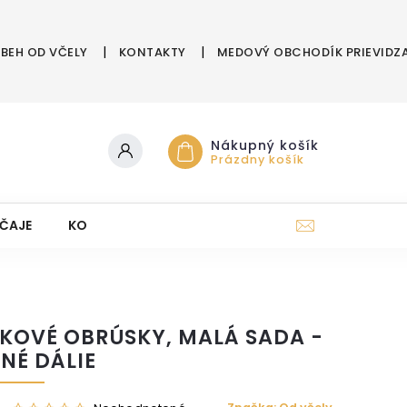
ÍBEH OD VČELY
KONTAKTY
MEDOVÝ OBCHODÍK PRIEVIDZ
Nákupný košík
Prázdny košík
ČAJE
KOZMETIKA Z ÚĽA
DARČEKOVÉ POUKAZY
KOVÉ OBRÚSKY, MALÁ SADA -
ENÉ DÁLIE