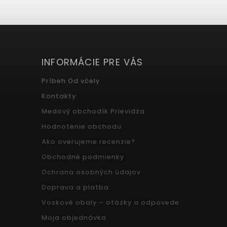
INFORMÁCIE PRE VÁS
Príbeh Od včely
Kontakty
Medový obchodík Prievidza
Hodnotenie obchodu
Ako overujeme recenzie?
Obchodné podmienky
Ochrana osobných údajov
Doprava a platba
Voskové obaly – otázky a odpovede
Moja objednávka