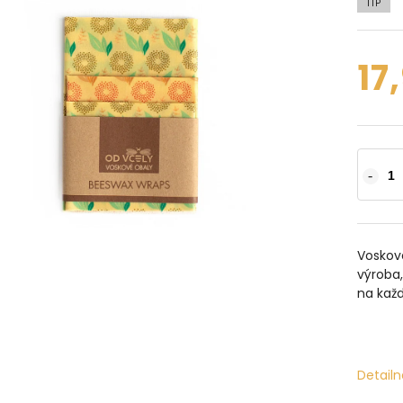
TIP
17
Voskové
výroba,
na každ
Detailn