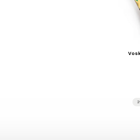
Voskové obrúsky, veľká
Vosk
sada - Zelené Dálie
Do košíka
29,80 €
2