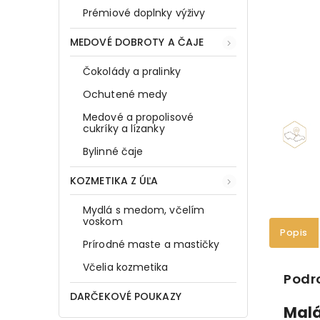
Prémiové doplnky výživy
MEDOVÉ DOBROTY A ČAJE
Čokolády a pralinky
Ochutené medy
Medové a propolisové
cukríky a lízanky
Bylinné čaje
KOZMETIKA Z ÚĽA
Mydlá s medom, včelím
voskom
Popis
Prírodné maste a mastičky
Včelia kozmetika
Podr
DARČEKOVÉ POUKAZY
Malá