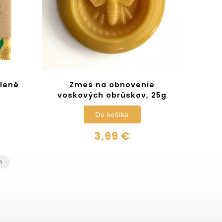
lené
Zmes na obnovenie
voskových obrúskov, 25g
Do košíka
3,99 €
m