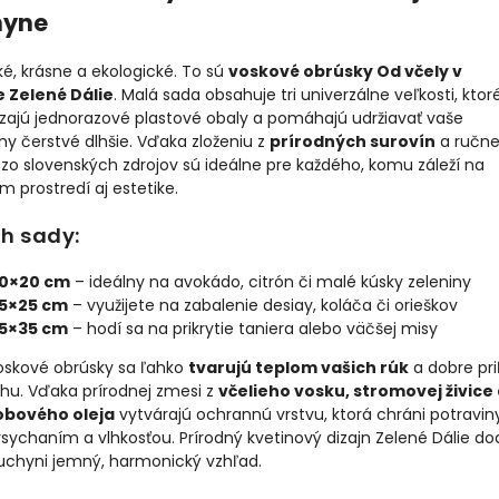
hyne
ké, krásne a ekologické. To sú
voskové obrúsky Od včely v
e Zelené Dálie
. Malá sada obsahuje tri univerzálne veľkosti, ktor
zajú jednorazové plastové obaly a pomáhajú udržiavať vaše
ny čerstvé dlhšie. Vďaka zloženiu z
prírodných surovín
a ručne
zo slovenských zdrojov sú ideálne pre každého, komu záleží na
m prostredí aj estetike.
h sady:
0×20 cm
– ideálny na avokádo, citrón či malé kúsky zeleniny
5×25 cm
– využijete na zabalenie desiay, koláča či orieškov
5×35 cm
– hodí sa na prikrytie taniera alebo väčšej misy
oskové obrúsky sa ľahko
tvarujú teplom vašich rúk
a dobre pri
hu. Vďaka prírodnej zmesi z
včelieho vosku, stromovej živice
jobového oleja
vytvárajú ochrannú vrstvu, ktorá chráni potravin
sychaním a vlhkosťou. Prírodný kvetinový dizajn Zelené Dálie do
kuchyni jemný, harmonický vzhľad.