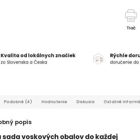
Tlač
Kvalita od lokálnych značiek
Rýchle dor
zo Slovenska a Česka
doručenie do
Podobné (4)
Hodnotenie
Diskusia
Ostatné informá
obný popis
 sada voskových obalov do každej