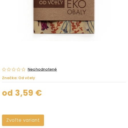
Neohodnotené
Značka:
Od včely
od
3,59 €
Zvoľte variant