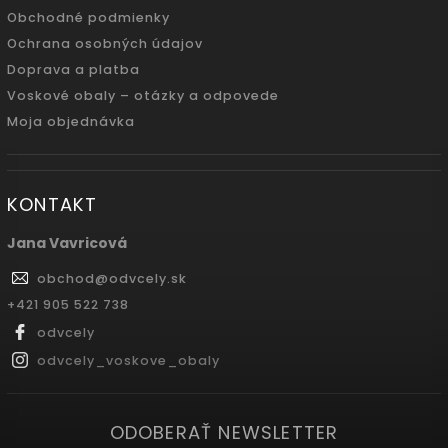
Obchodné podmienky
Ochrana osobných údajov
Doprava a platba
Voskové obaly – otázky a odpovede
Moja objednávka
KONTAKT
Jana Vavricová
obchod
@
odvcely.sk
+421 905 522 738
odvcely
odvcely_voskove_obaly
ODOBERAŤ NEWSLETTER