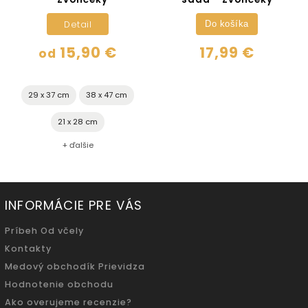
Detail
Do košíka
15,90 €
17,99 €
od
29 x 37 cm
38 x 47 cm
21 x 28 cm
+ ďalšie
INFORMÁCIE PRE VÁS
Príbeh Od včely
Kontakty
Medový obchodík Prievidza
Hodnotenie obchodu
Ako overujeme recenzie?